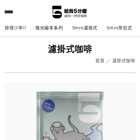
排球少年!!
幾米繪本系列
5min濾掛式
5min茶包式
濾掛式咖啡
首頁
／
濾掛式咖啡