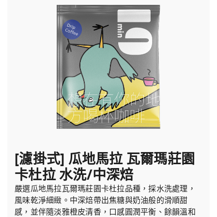
[濾掛式] 瓜地馬拉 瓦爾瑪莊園
卡杜拉 水洗/中深焙
嚴選瓜地馬拉瓦爾瑪莊園卡杜拉品種，採水洗處理，
風味乾淨細緻。中深焙帶出焦糖與奶油般的滑順甜
感，並伴隨淡雅橙皮清香，口感圓潤平衡、餘韻溫和