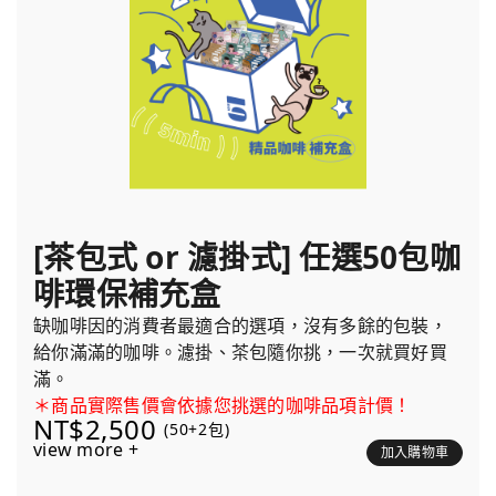
[茶包式 or 濾掛式] 任選50包咖
啡環保補充盒
缺咖啡因的消費者最適合的選項，沒有多餘的包裝，
給你滿滿的咖啡。濾掛、茶包隨你挑，一次就買好買
滿。
＊商品實際售價會依據您挑選的咖啡品項計價！
NT$2,500
(50+2包)
view more +
加入購物車