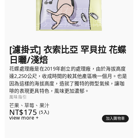
[濾掛式] 衣索比亞 罕貝拉 花蝶
日曬/淺焙
花蝶處理廠是在2019年創立的處理廠，由於海拔高度
達2,250公尺，收成時間的較其他產區晚一個月。也是
因為這樣的海拔高度，造就了獨特的微型氣候，讓咖
啡的表現更具特色，風味更加濃郁。
風味指引
芒果、草莓、果汁
NT$175
(5入)
view more +
加入購物車