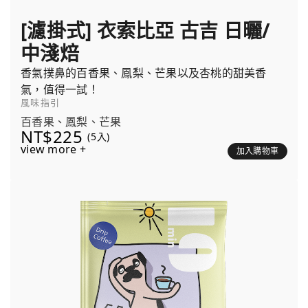
[濾掛式] 衣索比亞 古吉 日曬/
中淺焙
香氣撲鼻的百香果、鳳梨、芒果以及杏桃的甜美香
氣，值得一試！
風味指引
百香果、鳳梨、芒果
NT$225
(5入)
view more +
加入購物車