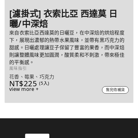
[濾掛式] 衣索比亞 西達莫 日
曬/中深焙
來自衣索比亞西達莫的日曬豆，在中深焙的烘焙程度
下，展現出濃郁的熱帶水果風味，並帶有黑巧克力的
甜感。日曬處理讓豆子保留了豐富的果香，而中深焙
則讓整體風味更加圓潤，酸質柔和不刺激，帶來極佳
的平衡感。
風味指引
花香、莓果、巧克力
NT$225
(5入)
view more +
售完待補貨