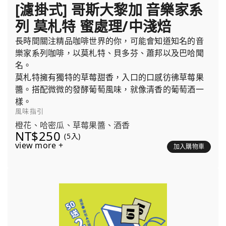
[濾掛式] 哥斯大黎加 音樂家系
列 莫札特 蜜處理/中淺焙
長時間關注精品咖啡世界的你，可能會知道知名的音
樂家系列咖啡，以莫札特、貝多芬、蕭邦以及巴哈聞
名。
莫札特擁有獨特的草莓甜香，入口的口感彷彿草莓果
醬。搭配微微的發酵葡萄風味，就像清香的葡萄酒一
樣。
風味指引
橙花、哈密瓜、草莓果醬、酒香
NT$250
(5入)
view more +
加入購物車