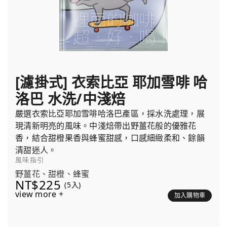
[濾掛式] 衣索比亞 耶加雪啡 哈
洛巴 水洗/中淺焙
嚴選衣索比亞耶加雪啡哈洛巴產區，採水洗處理，展
現清新明亮的風味。中淺焙帶出野薑花般的優雅花
香，結合甜橙果香與蜂蜜甜感，口感細緻柔和、餘韻
清甜迷人。
風味指引
野薑花、甜橙、蜂蜜
NT$225
(5入)
view more +
加入購物車