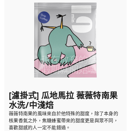
[濾掛式] 瓜地馬拉 薇薇特南果
水洗/中淺焙
薇薇特南果的風味來自於他特殊的甜度，除了本身的
核果香氣之外，焦糖蜂蜜帶來的甜度更是與眾不同，
喜歡甜感的人一定不能錯過。