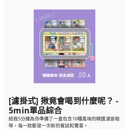
[濾掛式] 揪竟會喝到什麼呢？ -
5min單品綜合
給我5分鐘為你準備了一盒包含10種風味的精選濾掛咖
啡，每一款都是一次新的嘗試和驚喜。