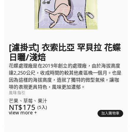
[濾掛式] 衣索比亞 罕貝拉 花蝶
日曬/淺焙
花蝶處理廠是在2019年創立的處理廠，由於海拔高度
達2,250公尺，收成時間的較其他產區晚一個月。也是
因為這樣的海拔高度，造就了獨特的微型氣候，讓咖
啡的表現更具特色，風味更加濃郁。
風味指引
芒果、草莓、果汁
NT$175
(5入)
view more +
加入購物車