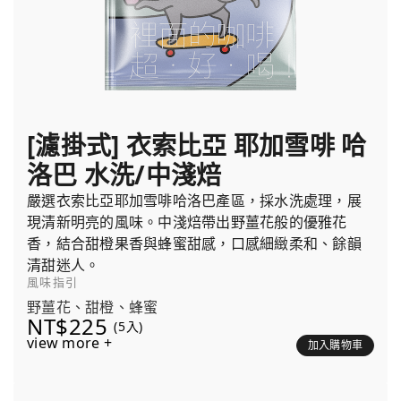
[濾掛式] 衣索比亞 耶加雪啡 哈
洛巴 水洗/中淺焙
嚴選衣索比亞耶加雪啡哈洛巴產區，採水洗處理，展
現清新明亮的風味。中淺焙帶出野薑花般的優雅花
香，結合甜橙果香與蜂蜜甜感，口感細緻柔和、餘韻
清甜迷人。
風味指引
野薑花、甜橙、蜂蜜
NT$225
(5入)
view more +
加入購物車