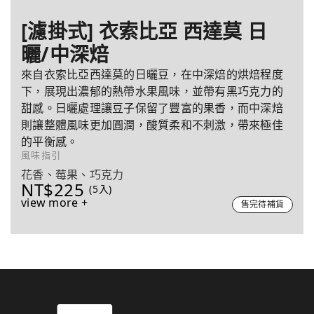
[濾掛式] 衣索比亞 西達莫 日
曬/中深焙
來自衣索比亞西達莫的日曬豆，在中深焙的烘焙程度
下，展現出濃郁的熱帶水果風味，並帶有黑巧克力的
甜感。日曬處理讓豆子保留了豐富的果香，而中深焙
則讓整體風味更加圓潤，酸質柔和不刺激，帶來極佳
的平衡感。
風味指引
花香、莓果、巧克力
NT$225
(5入)
view more +
售完待補貨