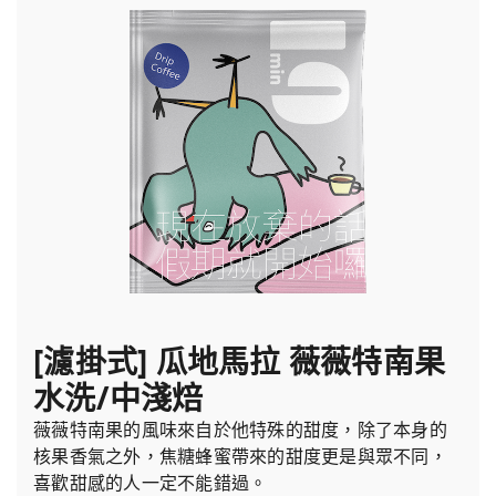
[濾掛式] 瓜地馬拉 薇薇特南果
水洗/中淺焙
薇薇特南果的風味來自於他特殊的甜度，除了本身的
核果香氣之外，焦糖蜂蜜帶來的甜度更是與眾不同，
喜歡甜感的人一定不能錯過。