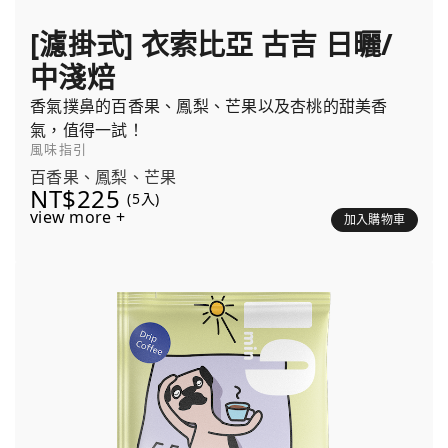
[濾掛式] 衣索比亞 古吉 日曬/
中淺焙
香氣撲鼻的百香果、鳳梨、芒果以及杏桃的甜美香
氣，值得一試！
風味指引
百香果、鳳梨、芒果
NT$225
(5入)
view more +
加入購物車