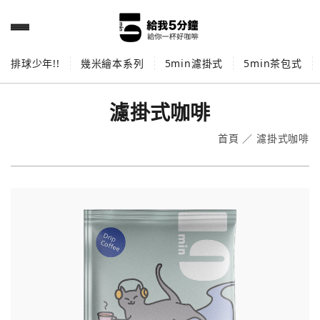
排球少年!!
幾米繪本系列
5min濾掛式
5min茶包式
濾掛式咖啡
首頁
／
濾掛式咖啡