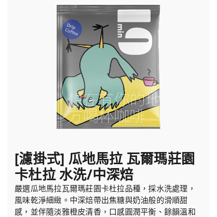
[濾掛式] 瓜地馬拉 瓦爾瑪莊園
卡杜拉 水洗/中深焙
嚴選瓜地馬拉瓦爾瑪莊園卡杜拉品種，採水洗處理，
風味乾淨細緻。中深焙帶出焦糖與奶油般的滑順甜
感，並伴隨淡雅橙皮清香，口感圓潤平衡、餘韻溫和