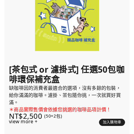
[茶包式 or 濾掛式] 任選50包咖
啡環保補充盒
缺咖啡因的消費者最適合的選項，沒有多餘的包裝，
給你滿滿的咖啡。濾掛、茶包隨你挑，一次就買好買
滿。
＊商品實際售價會依據您挑選的咖啡品項計價！
NT$2,500
(50+2包)
view more +
加入購物車