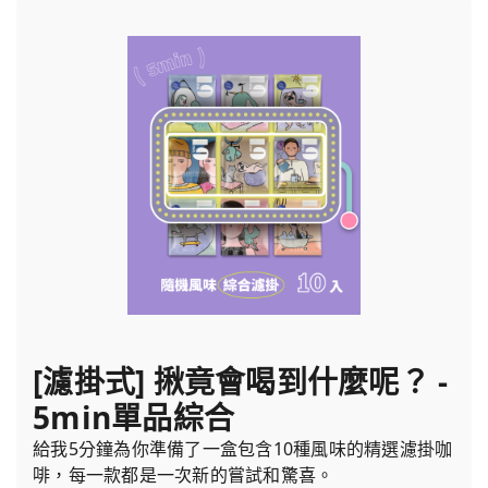
[濾掛式] 揪竟會喝到什麼呢？ -
5min單品綜合
給我5分鐘為你準備了一盒包含10種風味的精選濾掛咖
啡，每一款都是一次新的嘗試和驚喜。