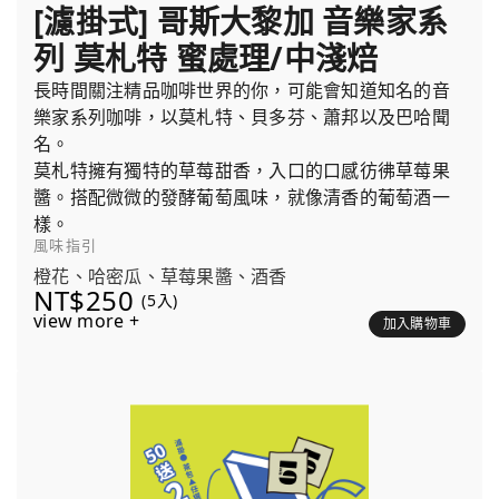
[濾掛式] 哥斯大黎加 音樂家系
列 莫札特 蜜處理/中淺焙
長時間關注精品咖啡世界的你，可能會知道知名的音
樂家系列咖啡，以莫札特、貝多芬、蕭邦以及巴哈聞
名。
莫札特擁有獨特的草莓甜香，入口的口感彷彿草莓果
醬。搭配微微的發酵葡萄風味，就像清香的葡萄酒一
樣。
風味指引
橙花、哈密瓜、草莓果醬、酒香
NT$250
(5入)
view more +
加入購物車