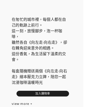
在匆忙的城市裡，每個人都在自
己的軌跡上前行。
這一刻，放慢腳步，泡一杯咖
啡，
雖然各自《向左走‧向右走》，卻
在轉角迎來意外的相遇。
這份香氣，為生活留下溫柔的交
會。
每盒隨機贈送兩個《向左走‧向右
走》繪本壓克力立牌，陪您一起
沈浸咖啡溫暖時光
加入購物車
view more +