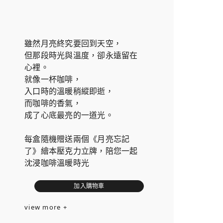
雖然月亮終究要回到天空，
但那段時光與溫度，卻永遠留在
心裡。
就像一杯咖啡，
入口時的溫暖稍縱即逝，
而咖啡的香氣，
成了心底最亮的一道光。
每盒隨機贈送兩個《月亮忘記
了》繪本壓克力立牌，陪您一起
沈浸咖啡溫暖時光
加入購物車
view more +