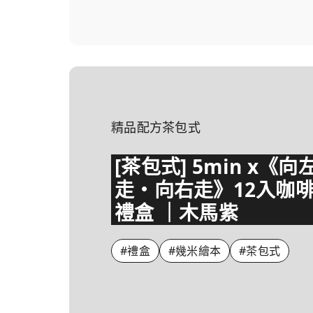
精品配方茶包式
[茶包式] 5min x《向
走・向右走》12入咖
禮盒 ｜木馬紫
#禮盒
#幾米繪本
#茶包式