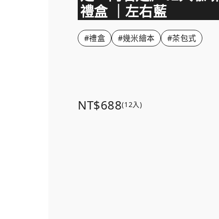
禮盒 ｜左右藍
#禮盒
#幾米繪本
#茶包式
NT$688
(12入)