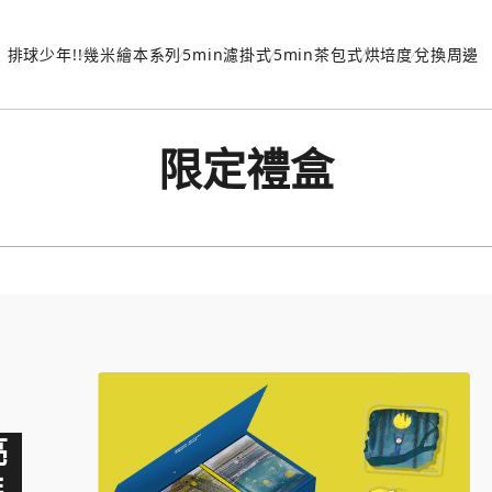
排球少年!!
幾米繪本系列
5min濾掛式
5min茶包式
烘培度
兌換周邊
限定禮盒
亮
啡