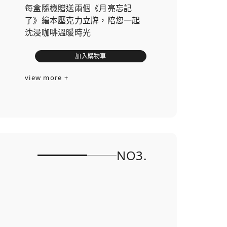
每盒隨機贈送兩個《月亮忘記
了》繪本壓克力立牌，陪您一起
沈浸咖啡溫暖時光
加入購物車
view more +
NO3.