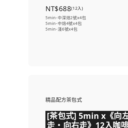
NT$688
(12入)
5min-中深焙2號x4包
5min-中焙4號x4包
5min-淺6號x4包
精品配方茶包式
[茶包式] 5min x《向
走・向右走》12入咖