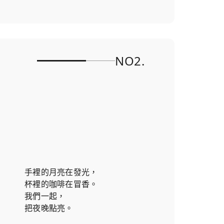
NO2.
手裡的月亮在發光，
杯裡的咖啡在冒香。
我們一起，
把夜晚點亮。