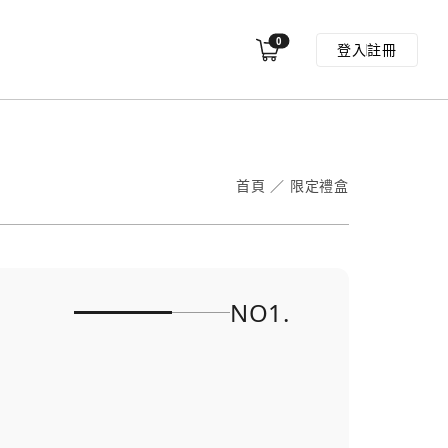
0
登入
註冊
首頁
／
限定禮盒
NO1.