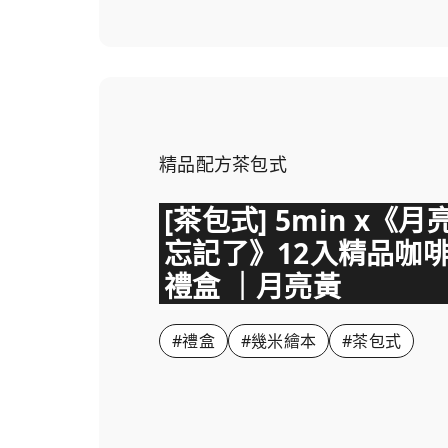
精品配方茶包式
[茶包式] 5min x《月
忘記了》12入精品咖
禮盒 ｜月亮黃
#禮盒
#幾米繪本
#茶包式