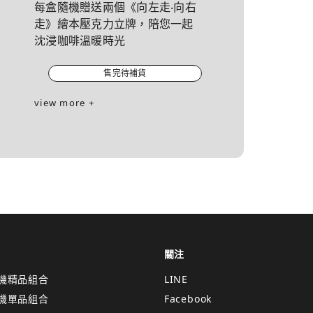
每盒隨機贈送兩個《向左走‧向右
走》繪本壓克力立牌，陪您一起
沈浸咖啡溫暖時光
售完待補貨
view more +
關注
機精品組合
LINE
機單品組合
Facebook