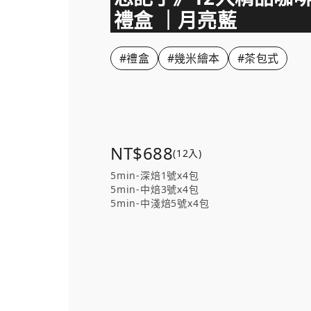
禮盒 ｜月亮藍
#禮盒
#幾米繪本
#茶包式
NT$688
(12入)
5min-深焙1號x4包
5min-中焙3號x4包
5min-中淺焙5號x4包