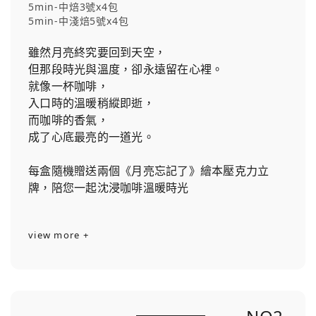
5min-中焙3號x4包
5min-中淺焙5號x4包
雖然月亮終究要回到天空，
但那段時光與溫度，卻永遠留在心裡。
就像一杯咖啡，
入口時的溫暖稍縱即逝，
而咖啡的香氣，
成了心底最亮的一道光。
每盒隨機贈送兩個《月亮忘記了》繪本壓克力立
牌，陪您一起沈浸咖啡溫暖時光
view more +