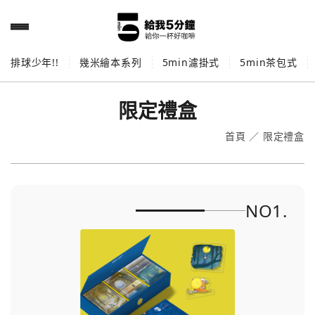
排球少年!!
幾米繪本系列
5min濾掛式
5min茶包式
限定禮盒
首頁
／
限定禮盒
NO1.