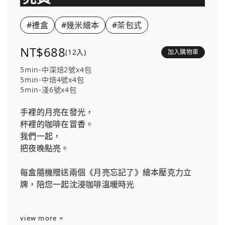
#禮盒
#幾米繪本
#茶包式
NT$688
(12入)
加入購物車
5min-中深焙2號x4包
5min-中焙4號x4包
5min-淺6號x4包
手裡的月亮在發光，
杯裡的咖啡在冒香。
我們一起，
把夜晚點亮。
每盒隨機贈送兩個《月亮忘記了》繪本壓克力立
牌，陪您一起沈浸咖啡溫暖時光
view more +