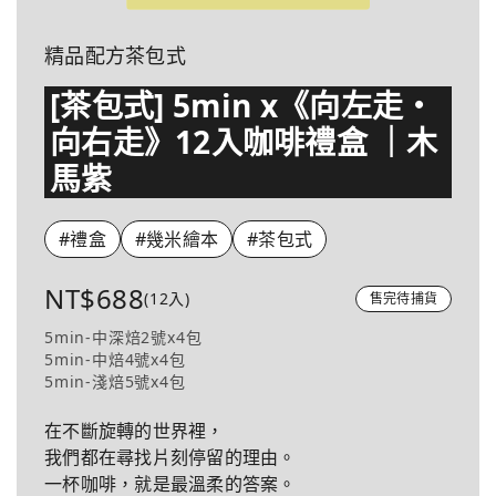
精品配方茶包式
[茶包式] 5min x《向左走・
向右走》12入咖啡禮盒 ｜木
馬紫
#禮盒
#幾米繪本
#茶包式
NT$688
(12入)
售完待捕貨
5min-中深焙2號x4包
5min-中焙4號x4包
5min-淺焙5號x4包
在不斷旋轉的世界裡，
我們都在尋找片刻停留的理由。
一杯咖啡，就是最溫柔的答案。