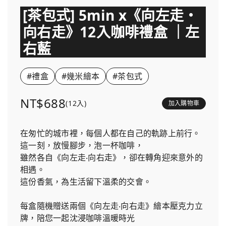
[茶包式] 5min x《向左走・
向右走》12入咖啡禮盒 ｜左
右藍
#禮盒
#幾米繪本
#茶包式
NT$688
(12入)
加入購物車
在匆忙的城市裡，每個人都在自己的軌跡上前行。
這一刻，放慢腳步，泡一杯咖啡，
雖然各自《向左走‧向右走》，卻在轉角迎來意外的
相遇。
這份香氣，為生活留下溫柔的交會。
每盒隨機贈送兩個《向左走‧向右走》繪本壓克力立
牌，陪您一起沈浸咖啡溫暖時光