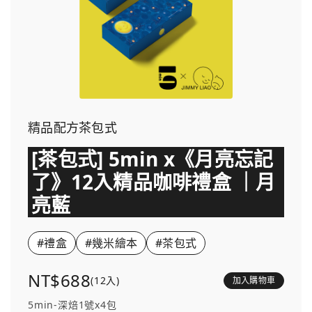
精品配方茶包式
[茶包式] 5min x《月亮忘記
了》12入精品咖啡禮盒 ｜月
亮藍
#禮盒
#幾米繪本
#茶包式
NT$688
(12入)
加入購物車
5min-深焙1號x4包