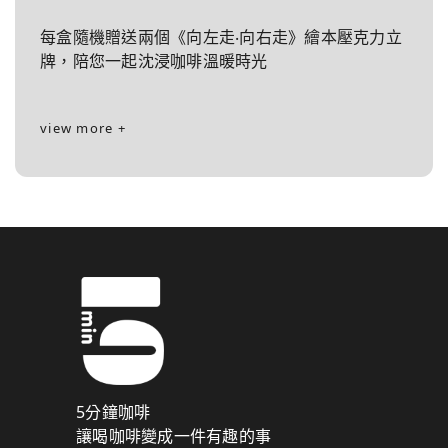
每盒隨機贈送兩個《向左走‧向右走》繪本壓克力立
牌，陪您一起沈浸咖啡溫暖時光
view more +
5分鐘咖啡
讓喝咖啡變成一件有趣的事