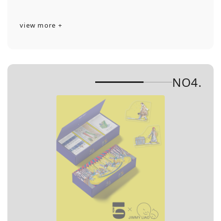
view more +
NO4.