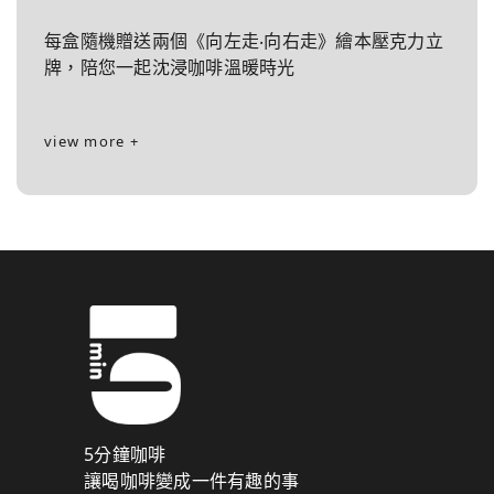
每盒隨機贈送兩個《向左走‧向右走》繪本壓克力立
牌，陪您一起沈浸咖啡溫暖時光
view more +
5分鐘咖啡
讓喝咖啡變成一件有趣的事