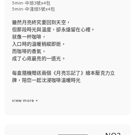
5min-中焙3號x4包
5min-中淺焙5號x4包
雖然月亮終究要回到天空，
但那段時光與溫度，卻永遠留在心裡。
就像一杯咖啡，
入口時的溫暖稍縱即逝，
而咖啡的香氣，
成了心底最亮的一道光。
每盒隨機贈送兩個《月亮忘記了》繪本壓克力立
牌，陪您一起沈浸咖啡溫暖時光
view more +