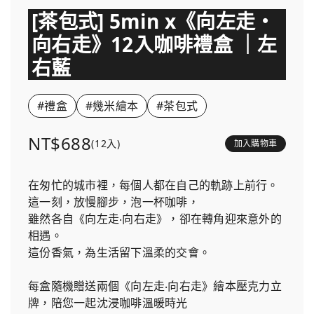
[茶包式] 5min x《向左走・
向右走》12入咖啡禮盒 ｜左
右藍
#禮盒
#幾米繪本
#茶包式
NT$688
(12入)
加入購物車
在匆忙的城市裡，每個人都在自己的軌跡上前行。
這一刻，放慢腳步，泡一杯咖啡，
雖然各自《向左走‧向右走》，卻在轉角迎來意外的
相遇。
這份香氣，為生活留下溫柔的交會。
每盒隨機贈送兩個《向左走‧向右走》繪本壓克力立
牌，陪您一起沈浸咖啡溫暖時光