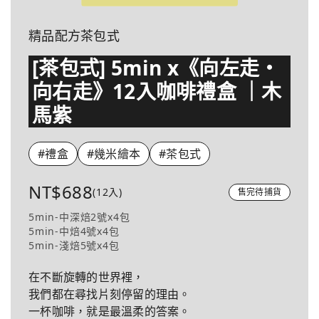
精品配方茶包式
[茶包式] 5min x《向左走・
向右走》12入咖啡禮盒 ｜木
馬紫
#禮盒
#幾米繪本
#茶包式
NT$688
(12入)
售完待捕貨
5min-中深焙2號x4包
5min-中焙4號x4包
5min-淺焙5號x4包
在不斷旋轉的世界裡，
我們都在尋找片刻停留的理由。
一杯咖啡，就是最溫柔的答案。