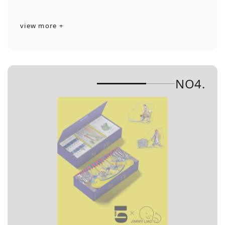
view more +
NO4.