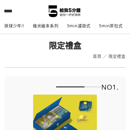
排球少年!!
幾米繪本系列
5min濾掛式
5min茶包式
限定禮盒
首頁
／
限定禮盒
NO1.