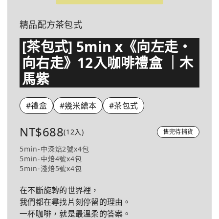
精品配方茶包式
[茶包式] 5min x《向左走・
向右走》12入咖啡禮盒 ｜木
馬紫
#禮盒
#幾米繪本
#茶包式
NT$688
(12入)
售完待捕貨
5min-中深焙2號x4包
5min-中焙4號x4包
5min-淺焙5號x4包
在不斷旋轉的世界裡，
我們都在尋找片刻停留的理由。
一杯咖啡，就是最溫柔的答案。