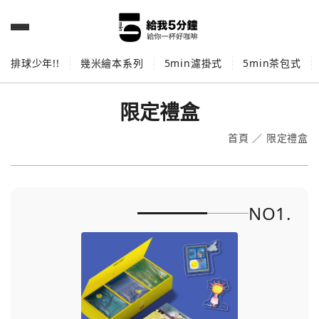
排球少年!!
幾米繪本系列
5min濾掛式
5min茶包式
限定禮盒
首頁
／
限定禮盒
NO1.