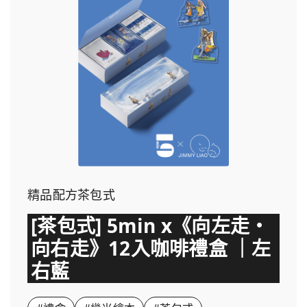
精品配方茶包式
[茶包式] 5min x《向左走・
向右走》12入咖啡禮盒 ｜左
右藍