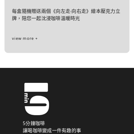
每盒隨機贈送兩個《向左走‧向右走》繪本壓克力立
牌，陪您一起沈浸咖啡溫暖時光
view more +
5分鐘咖啡
讓喝咖啡變成一件有趣的事