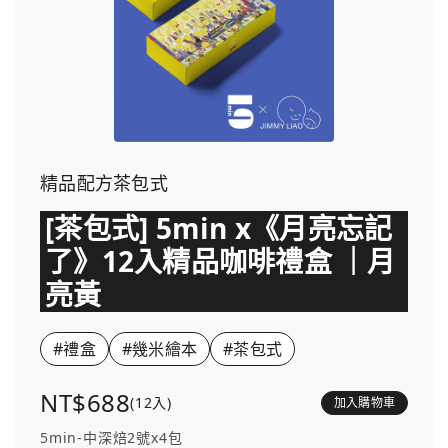
精品配方茶包式
[茶包式] 5min x《月亮忘記
了》12入精品咖啡禮盒 ｜月
亮黃
#禮盒
#幾米繪本
#茶包式
NT$688
(12入)
加入購物車
5min-中深焙2號x4包