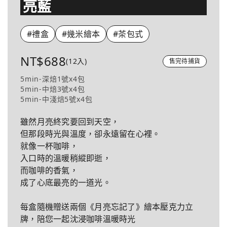
亮藍
#禮盒
#幾米繪本
#茶包式
NT$688
(12入)
售完待捕貨
5min-深焙1號x4包
5min-中焙3號x4包
5min-中淺焙5號x4包
雖然月亮終究要回到天空，
但那段時光與溫度，卻永遠留在心裡。
就像一杯咖啡，
入口時的溫暖稍縱即逝，
而咖啡的香氣，
成了心底最亮的一道光。
每盒隨機贈送兩個《月亮忘記了》繪本壓克力立
牌，陪您一起沈浸咖啡溫暖時光