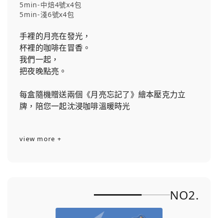
5min-中焙4號x4包
5min-淺6號x4包
手裡的月亮在發光，
杯裡的咖啡在冒香。
我們一起，
把夜晚點亮。
每盒隨機贈送兩個《月亮忘記了》繪本壓克力立
牌，陪您一起沈浸咖啡溫暖時光
view more +
NO2.