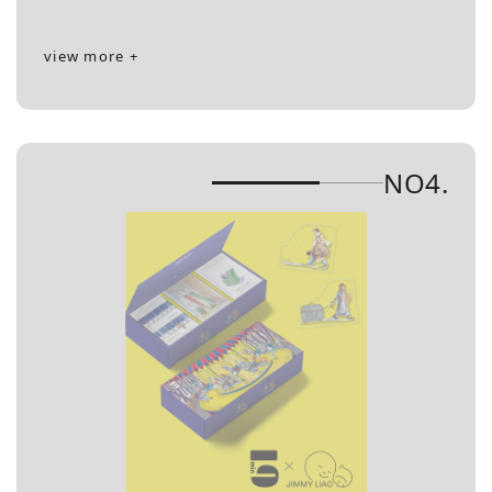
view more +
NO4.