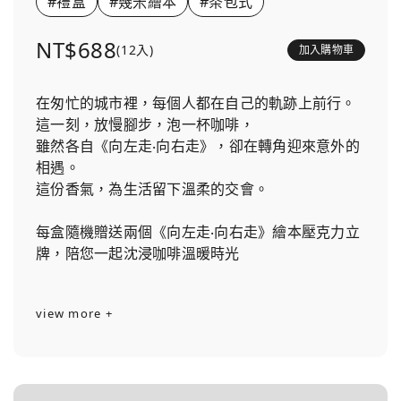
#禮盒
#幾米繪本
#茶包式
NT$688
(12入)
加入購物車
在匆忙的城市裡，每個人都在自己的軌跡上前行。
這一刻，放慢腳步，泡一杯咖啡，
雖然各自《向左走‧向右走》，卻在轉角迎來意外的
相遇。
這份香氣，為生活留下溫柔的交會。
每盒隨機贈送兩個《向左走‧向右走》繪本壓克力立
牌，陪您一起沈浸咖啡溫暖時光
view more +