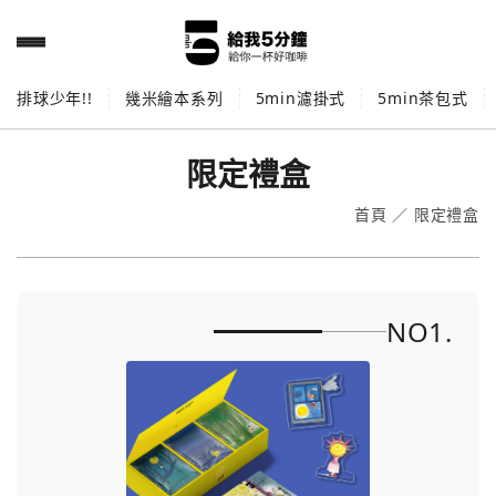
排球少年!!
幾米繪本系列
5min濾掛式
5min茶包式
限定禮盒
首頁
／
限定禮盒
NO1.