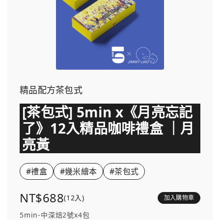
精品配方茶包式
[茶包式] 5min x《月亮忘記
了》12入精品咖啡禮盒 ｜月
亮黃
#禮盒
#幾米繪本
#茶包式
NT$688
(12入)
加入購物車
5min-中深焙2號x4包