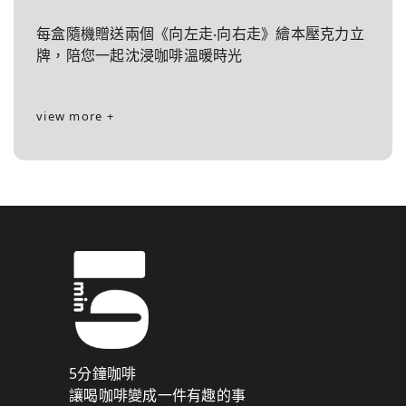
每盒隨機贈送兩個《向左走‧向右走》繪本壓克力立
牌，陪您一起沈浸咖啡溫暖時光
view more +
5分鐘咖啡
讓喝咖啡變成一件有趣的事