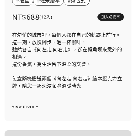
#禮盒
#幾米繪本
#茶包式
NT$688
(12入)
加入購物車
在匆忙的城市裡，每個人都在自己的軌跡上前行。
這一刻，放慢腳步，泡一杯咖啡，
雖然各自《向左走‧向右走》，卻在轉角迎來意外的
相遇。
這份香氣，為生活留下溫柔的交會。
每盒隨機贈送兩個《向左走‧向右走》繪本壓克力立
牌，陪您一起沈浸咖啡溫暖時光
view more +