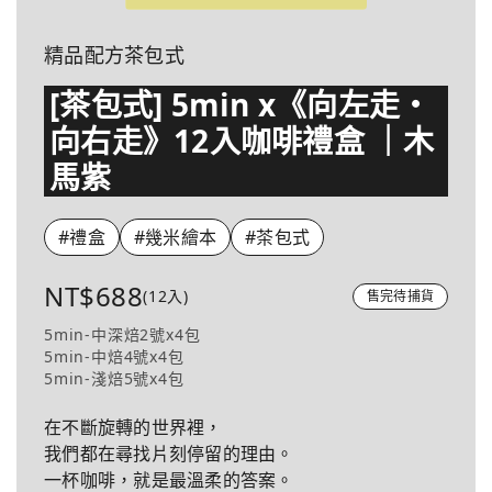
精品配方茶包式
[茶包式] 5min x《向左走・
向右走》12入咖啡禮盒 ｜木
馬紫
#禮盒
#幾米繪本
#茶包式
NT$688
(12入)
售完待捕貨
5min-中深焙2號x4包
5min-中焙4號x4包
5min-淺焙5號x4包
在不斷旋轉的世界裡，
我們都在尋找片刻停留的理由。
一杯咖啡，就是最溫柔的答案。