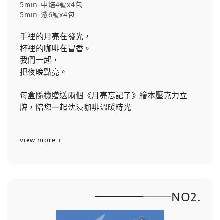
5min-中焙4號x4包
5min-淺6號x4包
手裡的月亮在發光，
杯裡的咖啡在冒香。
我們一起，
把夜晚點亮。
每盒隨機贈送兩個《月亮忘記了》繪本壓克力立
牌，陪您一起沈浸咖啡溫暖時光
view more +
NO2.