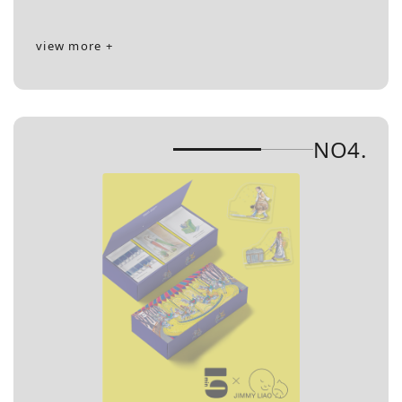
view more +
NO4.