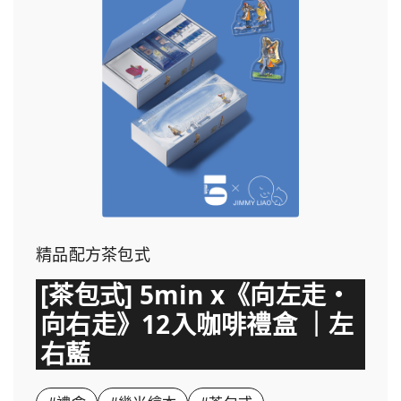
精品配方茶包式
[茶包式] 5min x《向左走・
向右走》12入咖啡禮盒 ｜左
右藍