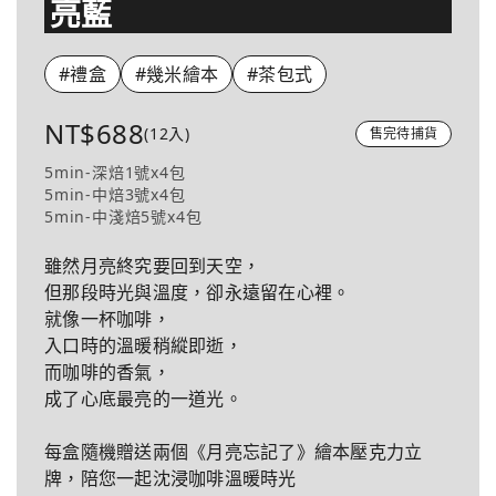
亮藍
#禮盒
#幾米繪本
#茶包式
NT$688
(12入)
售完待捕貨
5min-深焙1號x4包
5min-中焙3號x4包
5min-中淺焙5號x4包
雖然月亮終究要回到天空，
但那段時光與溫度，卻永遠留在心裡。
就像一杯咖啡，
入口時的溫暖稍縱即逝，
而咖啡的香氣，
成了心底最亮的一道光。
每盒隨機贈送兩個《月亮忘記了》繪本壓克力立
牌，陪您一起沈浸咖啡溫暖時光