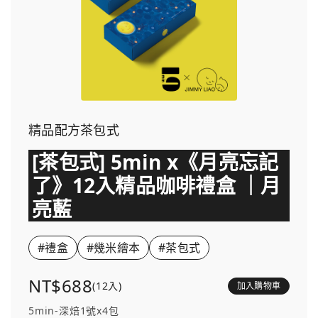
精品配方茶包式
[茶包式] 5min x《月亮忘記
了》12入精品咖啡禮盒 ｜月
亮藍
#禮盒
#幾米繪本
#茶包式
NT$688
(12入)
加入購物車
5min-深焙1號x4包