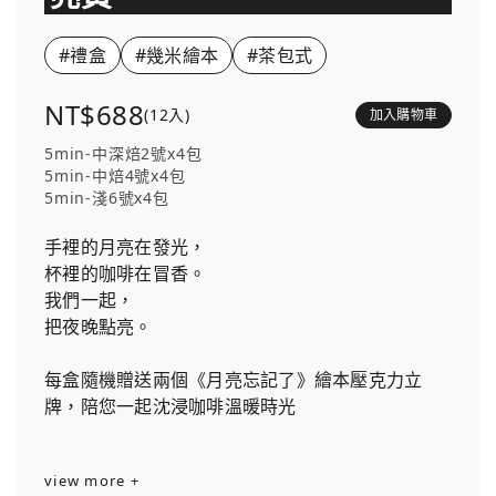
#禮盒
#幾米繪本
#茶包式
NT$688
(12入)
加入購物車
5min-中深焙2號x4包
5min-中焙4號x4包
5min-淺6號x4包
手裡的月亮在發光，
杯裡的咖啡在冒香。
我們一起，
把夜晚點亮。
每盒隨機贈送兩個《月亮忘記了》繪本壓克力立
牌，陪您一起沈浸咖啡溫暖時光
view more +