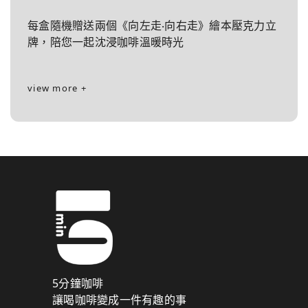
每盒隨機贈送兩個《向左走‧向右走》繪本壓克力立
牌，陪您一起沈浸咖啡溫暖時光
view more +
5分鐘咖啡
讓喝咖啡變成一件有趣的事