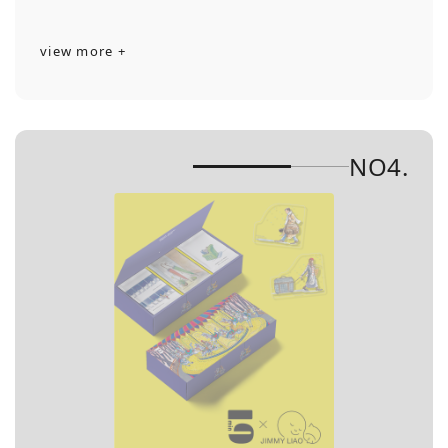
view more +
NO4.