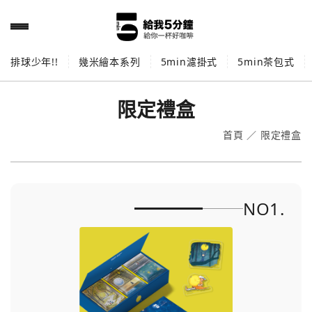
排球少年!!
幾米繪本系列
5min濾掛式
5min茶包式
限定禮盒
首頁
／
限定禮盒
NO1.