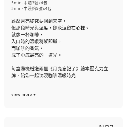
5min-中焙3號x4包
5min-中淺焙5號x4包
雖然月亮終究要回到天空，
但那段時光與溫度，卻永遠留在心裡。
就像一杯咖啡，
入口時的溫暖稍縱即逝，
而咖啡的香氣，
成了心底最亮的一道光。
每盒隨機贈送兩個《月亮忘記了》繪本壓克力立
牌，陪您一起沈浸咖啡溫暖時光
view more +