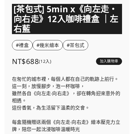
[茶包式] 5min x《向左走・
向右走》12入咖啡禮盒 ｜左
右藍
#禮盒
#幾米繪本
#茶包式
NT$688
(12入)
加入購物車
在匆忙的城市裡，每個人都在自己的軌跡上前行。
這一刻，放慢腳步，泡一杯咖啡，
雖然各自《向左走‧向右走》，卻在轉角迎來意外的
相遇。
這份香氣，為生活留下溫柔的交會。
每盒隨機贈送兩個《向左走‧向右走》繪本壓克力立
牌，陪您一起沈浸咖啡溫暖時光