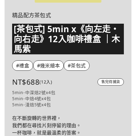
精品配方茶包式
[茶包式] 5min x《向左走・
向右走》12入咖啡禮盒 ｜木
馬紫
#禮盒
#幾米繪本
#茶包式
NT$688
(12入)
售完待捕貨
5min-中深焙2號x4包
5min-中焙4號x4包
5min-淺焙5號x4包
在不斷旋轉的世界裡，
我們都在尋找片刻停留的理由。
一杯咖啡，就是最溫柔的答案。