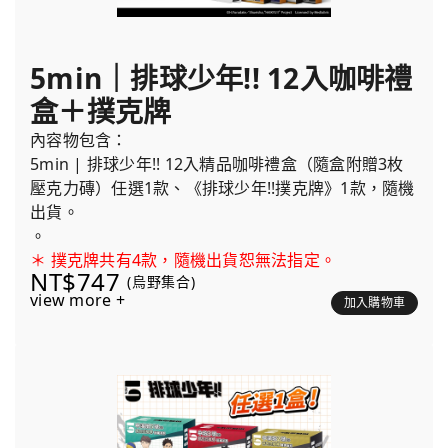
5min｜排球少年!! 12入咖啡禮
盒＋撲克牌
內容物包含：
5min | 排球少年!! 12入精品咖啡禮盒（隨盒附贈3枚
壓克力磚）任選1款、《排球少年!!撲克牌》1款，隨機
出貨。
。
＊ 撲克牌共有4款，隨機出貨恕無法指定。
NT$747
(烏野集合)
view more +
加入購物車