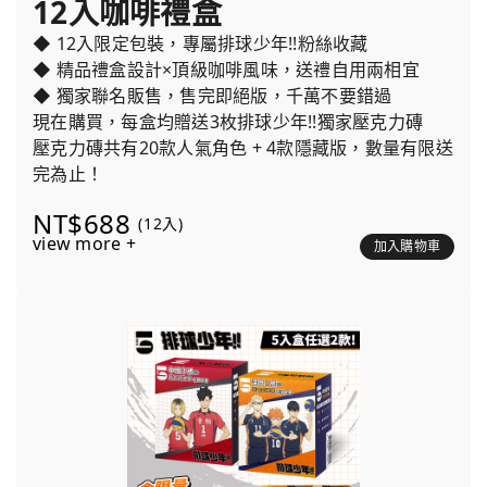
12入咖啡禮盒
◆ 12入限定包裝，專屬排球少年!!粉絲收藏
◆ 精品禮盒設計×頂級咖啡風味，送禮自用兩相宜
◆ 獨家聯名販售，售完即絕版，千萬不要錯過
現在購買，每盒均贈送3枚排球少年!!獨家壓克力磚
壓克力磚共有20款人氣角色 + 4款隱藏版，數量有限送
完為止！
NT$688
(12入)
view more +
加入購物車