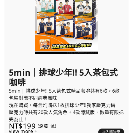
5min｜排球少年!! 5入茶包式
咖啡
5min | 排球少年!! 5入茶包式精品咖啡共有6款，6款
包裝對應不同經典風味
現在購買，每盒均贈送1枚排球少年!!獨家壓克力磚
壓克力磚共有20款人氣角色 + 4款隱藏版，數量有限送
完為止！
NT$199
(深焙1號)
view more +
加入購物車