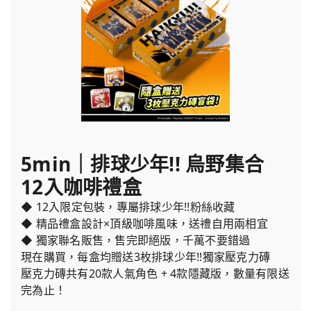
5min｜排球少年!! 烏野集合
12入咖啡禮盒
◆ 12入限定包裝，專屬排球少年!!粉絲收藏
◆ 精品禮盒設計×頂級咖啡風味，送禮自用兩相宜
◆ 獨家聯名販售，售完即絕版，千萬不要錯過
現在購買，每盒均贈送3枚排球少年!!獨家壓克力磚
壓克力磚共有20款人氣角色 + 4款隱藏版，數量有限送
完為止！