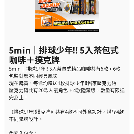
5min｜排球少年!! 5入茶包式
咖啡＋撲克牌
5min | 排球少年!! 5入茶包式精品咖啡共有6款，6款
包裝對應不同經典風味
現在購買，每盒均贈送1枚排球少年!!獨家壓克力磚
壓克力磚共有20款人氣角色 + 4款隱藏版，數量有限送
完為止！
《排球少年!!撲克牌》共有4款不同外盒設計，搭配4款
不同鬼牌設計。
內容入包含：