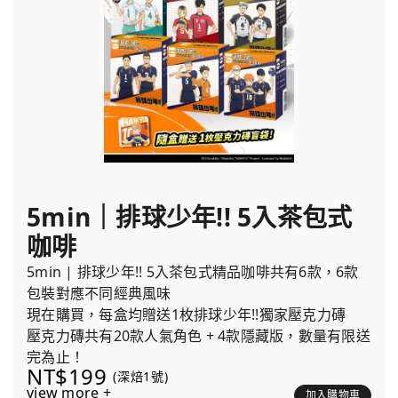
5min｜排球少年!! 5入茶包式
咖啡
5min | 排球少年!! 5入茶包式精品咖啡共有6款，6款
包裝對應不同經典風味
現在購買，每盒均贈送1枚排球少年!!獨家壓克力磚
壓克力磚共有20款人氣角色 + 4款隱藏版，數量有限送
完為止！
NT$199
(深焙1號)
view more +
加入購物車