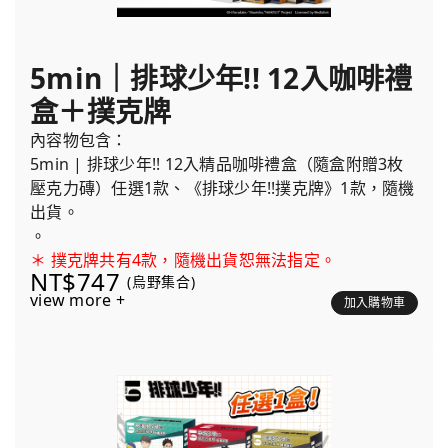
5min｜排球少年!! 12入咖啡禮
盒＋撲克牌
內容物包含：
5min | 排球少年!! 12入精品咖啡禮盒（隨盒附贈3枚
壓克力磚）任選1款、《排球少年!!撲克牌》1款，隨機
出貨。
。
＊ 撲克牌共有4款，隨機出貨恕無法指定。
NT$747
(烏野集合)
view more +
加入購物車