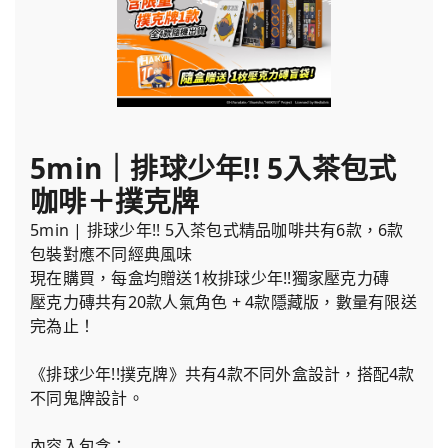
5min｜排球少年!! 5入茶包式
咖啡＋撲克牌
5min | 排球少年!! 5入茶包式精品咖啡共有6款，6款
包裝對應不同經典風味
現在購買，每盒均贈送1枚排球少年!!獨家壓克力磚
壓克力磚共有20款人氣角色 + 4款隱藏版，數量有限送
完為止！
《排球少年!!撲克牌》共有4款不同外盒設計，搭配4款
不同鬼牌設計。
內容入包含：