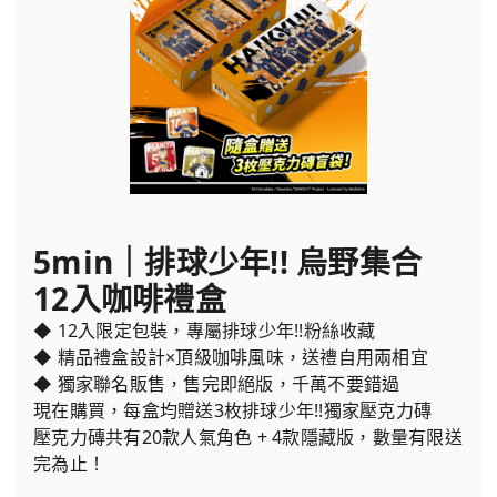
5min｜排球少年!! 烏野集合
12入咖啡禮盒
◆ 12入限定包裝，專屬排球少年!!粉絲收藏
◆ 精品禮盒設計×頂級咖啡風味，送禮自用兩相宜
◆ 獨家聯名販售，售完即絕版，千萬不要錯過
現在購買，每盒均贈送3枚排球少年!!獨家壓克力磚
壓克力磚共有20款人氣角色 + 4款隱藏版，數量有限送
完為止！