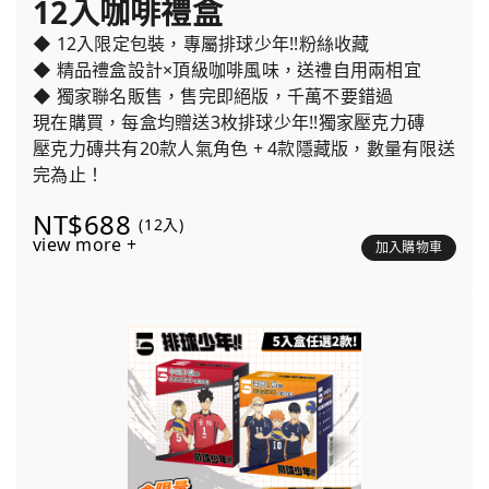
12入咖啡禮盒
◆ 12入限定包裝，專屬排球少年!!粉絲收藏
◆ 精品禮盒設計×頂級咖啡風味，送禮自用兩相宜
◆ 獨家聯名販售，售完即絕版，千萬不要錯過
現在購買，每盒均贈送3枚排球少年!!獨家壓克力磚
壓克力磚共有20款人氣角色 + 4款隱藏版，數量有限送
完為止！
NT$688
(12入)
view more +
加入購物車