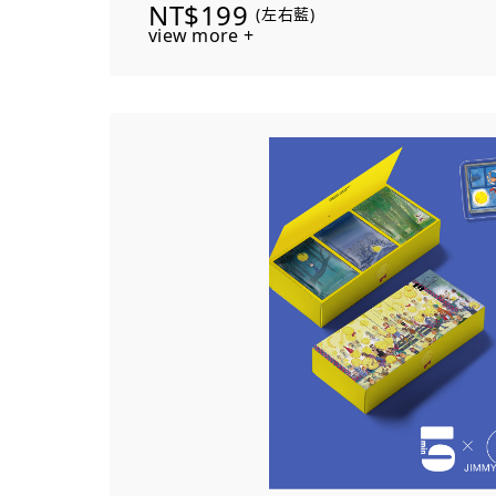
NT$199
(左右藍)
值，適合送禮與日常使用。
view more +
《向左走・向右走》撲克牌
幾米《向左走・向右走》繪本撲克牌，牌面
景。18種不同設計，讓每一次翻牌都像閱
用的設計撲克牌。