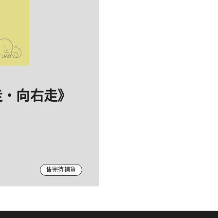
左走・向右走》
售完待補貨
壓克力立牌，陪您一起沈