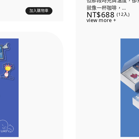
但那段時光與溫度，卻
就像一杯咖啡，
加入購物車
NT$688
(12入)
入口時的溫暖稍縱即逝
view more +
而咖啡的香氣，
呈現細膩情感與城市場
成了心底最亮的一道光
讀故事，是兼具美感與實
每盒隨機贈送兩個《月
咖啡溫暖時光