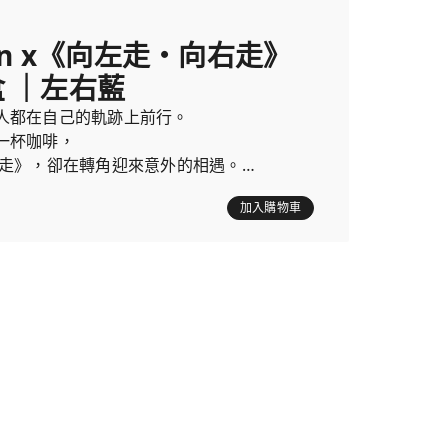
min x《向左走・向右走》
盒 ｜左右藍
人都在自己的軌跡上前行。
一杯咖啡，
右走》，卻在轉角迎來意外的相遇。
溫柔的交會。
加入購物車
左走‧向右走》繪本壓克力立牌，陪您一起沈