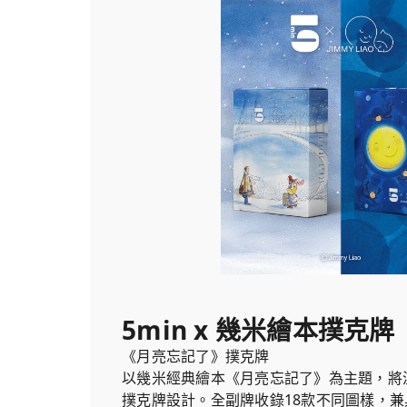
2. 《向左走・向右走》撲克牌
5min x 幾米繪本撲克牌
《月亮忘記了》撲克牌
以幾米經典繪本《月亮忘記了》為主題，將
撲克牌設計。全副牌收錄18款不同圖樣，