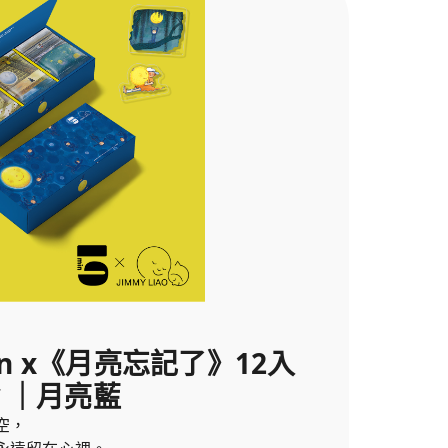
牌
in x《月亮忘記了》12入
 ｜月亮藍
空，