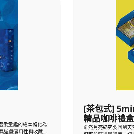
2. 《月亮忘記了》撲克
[茶包式] 5m
精品咖啡禮盒
溫柔童趣的繪本轉化為
雖然月亮終究要回到天
兼具遊戲實用性與收藏價