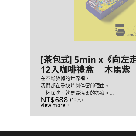
[茶包式] 5min x《向
12入咖啡禮盒 ｜木馬紫
在不斷旋轉的世界裡，
我們都在尋找片刻停留的理由。
一杯咖啡，就是最溫柔的答案。
NT$688
(12入)
view more +
每盒隨機贈送兩個《向左走‧向右走》繪本
浸咖啡溫暖時光