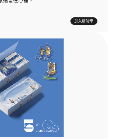
永遠留在心裡。
，
加入購物車
。
亮忘記了》繪本壓克力立牌，陪您一起沈浸