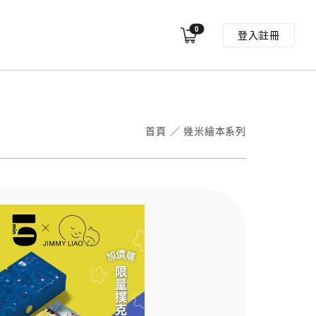
0
登入
註冊
首頁
／
幾米繪本系列