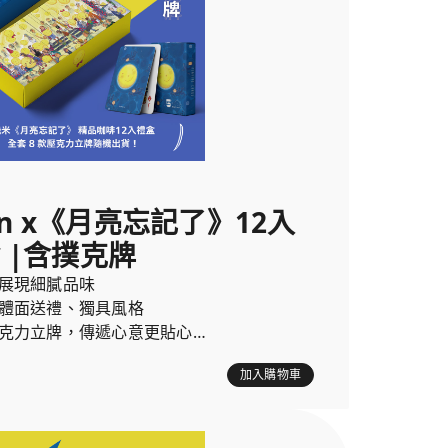
in x《月亮忘記了》12入
 |含撲克牌
展現細膩品味
體面送禮、獨具風格
克力立牌，傳遞心意更貼心
加入購物車
忘記了》12入精品咖啡禮盒(每盒隨機贈送2個壓克