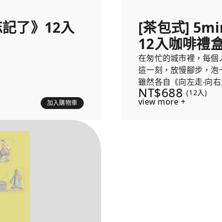
亮忘記了》12入
[茶包式] 5
12入咖啡禮
在匆忙的城市裡，每個
這一刻，放慢腳步，泡
雖然各自《向左走‧向
NT$688
(12入)
這份香氣，為生活留下
view more +
加入購物車
力立牌，陪您一起沈浸
每盒隨機贈送兩個《向
浸咖啡溫暖時光