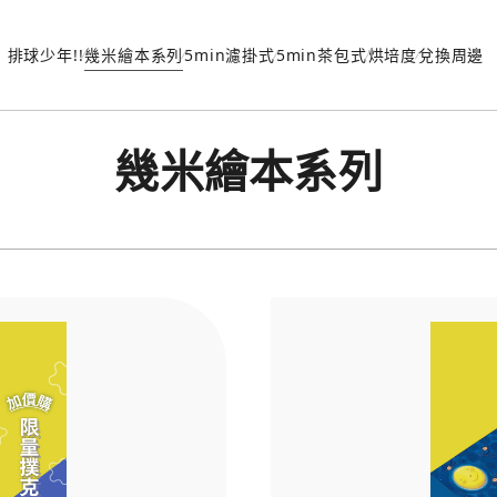
排球少年!!
幾米繪本系列
5min濾掛式
5min茶包式
烘培度
兌換周邊
幾米繪本系列