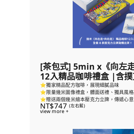
[茶包式] 5min x《向
12入精品咖啡禮盒 |含
⭐獨家精品配方咖啡，展現細膩品味
⭐限量幾米圖像禮盒，體面送禮、獨具風格
⭐贈送兩個幾米繪本壓克力立牌，傳遞心意
NT$747
(左右藍)
view more +
內容物包含：
1. 5min x《向左走・向右走》12入精品
壓克力立牌)