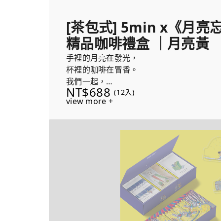
[茶包式] 5min x《月
精品咖啡禮盒 ｜月亮黃
手裡的月亮在發光，
杯裡的咖啡在冒香。
我們一起，
NT$688
(12入)
把夜晚點亮。
view more +
每盒隨機贈送兩個《月亮忘記了》繪本壓克
咖啡溫暖時光