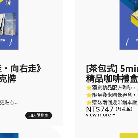
左走・向右走》
[茶包式] 5m
撲克牌
精品咖啡禮盒
⭐獨家精品配方咖啡，
⭐限量幾米圖像禮盒，
更貼心
⭐贈送兩個幾米繪本壓
NT$747
(月亮藍)
view more +
加入購物車
內容物包含：
咖啡禮盒(每盒隨機贈送2個
1. 5min x《月亮
力立牌)