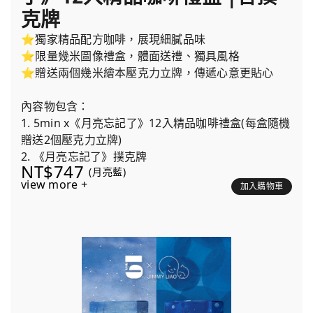
克牌
⭐獨家精品配方咖啡，展現細膩品味
⭐限量幾米圖像禮盒，體面送禮、獨具風格
⭐贈送兩個幾米繪本壓克力立牌，傳遞心意更貼心
內容物包含：
1. 5min x《月亮忘記了》12入精品咖啡禮盒(每盒隨機
贈送2個壓克力立牌)
2. 《月亮忘記了》撲克牌
NT$747
(月亮藍)
view more +
加入購物車