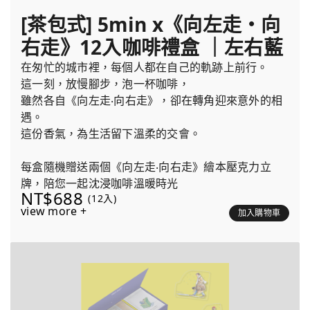
[茶包式] 5min x《向左走・向
右走》12入咖啡禮盒 ｜左右藍
在匆忙的城市裡，每個人都在自己的軌跡上前行。
這一刻，放慢腳步，泡一杯咖啡，
雖然各自《向左走‧向右走》，卻在轉角迎來意外的相
遇。
這份香氣，為生活留下溫柔的交會。
每盒隨機贈送兩個《向左走‧向右走》繪本壓克力立
牌，陪您一起沈浸咖啡溫暖時光
NT$688
(12入)
view more +
加入購物車