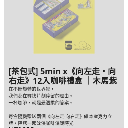
[茶包式] 5min x《向左走・向
右走》12入咖啡禮盒 ｜木馬紫
在不斷旋轉的世界裡，
我們都在尋找片刻停留的理由。
一杯咖啡，就是最溫柔的答案。
每盒隨機贈送兩個《向左走‧向右走》繪本壓克力立
牌，陪您一起沈浸咖啡溫暖時光