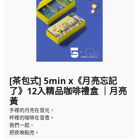
[茶包式] 5min x《月亮忘記
了》12入精品咖啡禮盒 ｜月亮
黃
手裡的月亮在發光，
杯裡的咖啡在冒香。
我們一起，
把夜晚點亮。