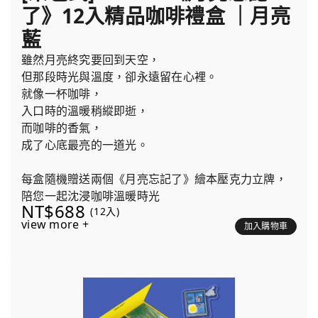
了》12入精品咖啡禮盒 ｜月亮
藍
雖然月亮終究要回到天空，
但那段時光與溫度，卻永遠留在心裡。
就像一杯咖啡，
入口時的溫暖稍縱即逝，
而咖啡的香氣，
成了心底最亮的一道光。
每盒隨機贈送兩個《月亮忘記了》繪本壓克力立牌，
陪您一起沈浸咖啡溫暖時光
NT$688
(12入)
view more +
加入購物車