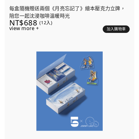
每盒隨機贈送兩個《月亮忘記了》繪本壓克力立牌，
陪您一起沈浸咖啡溫暖時光
NT$688
(12入)
view more +
加入購物車