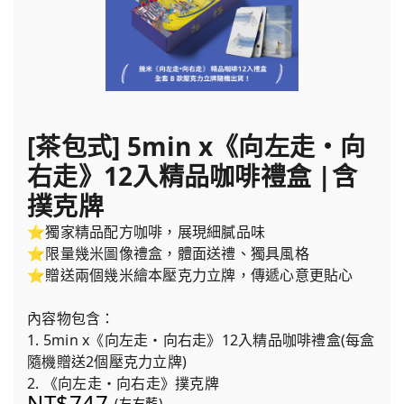
[茶包式] 5min x《向左走・向
右走》12入精品咖啡禮盒 |含
撲克牌
⭐獨家精品配方咖啡，展現細膩品味
⭐限量幾米圖像禮盒，體面送禮、獨具風格
⭐贈送兩個幾米繪本壓克力立牌，傳遞心意更貼心
內容物包含：
1. 5min x《向左走・向右走》12入精品咖啡禮盒(每盒
隨機贈送2個壓克力立牌)
2. 《向左走・向右走》撲克牌
NT$747
(左右藍)