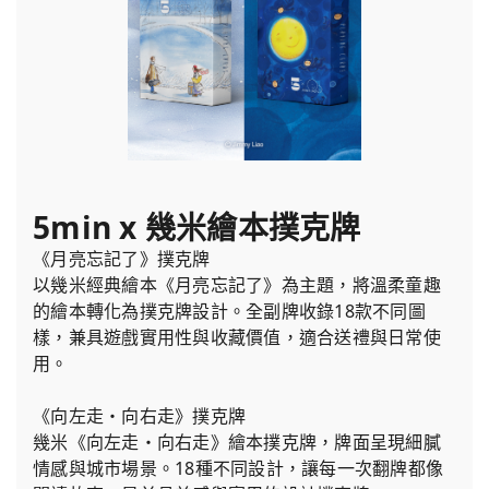
5min x 幾米繪本撲克牌
《月亮忘記了》撲克牌
以幾米經典繪本《月亮忘記了》為主題，將溫柔童趣
的繪本轉化為撲克牌設計。全副牌收錄18款不同圖
樣，兼具遊戲實用性與收藏價值，適合送禮與日常使
用。
《向左走・向右走》撲克牌
幾米《向左走・向右走》繪本撲克牌，牌面呈現細膩
情感與城市場景。18種不同設計，讓每一次翻牌都像