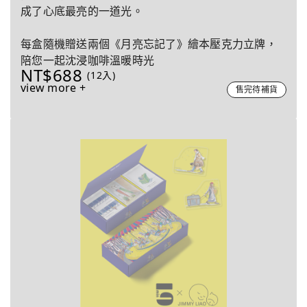
成了心底最亮的一道光。
每盒隨機贈送兩個《月亮忘記了》繪本壓克力立牌，
陪您一起沈浸咖啡溫暖時光
NT$688
(12入)
view more +
售完待補貨