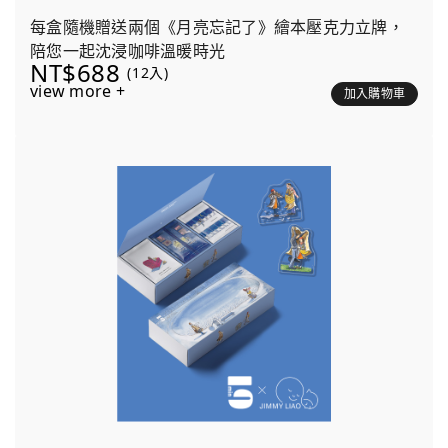
每盒隨機贈送兩個《月亮忘記了》繪本壓克力立牌，
陪您一起沈浸咖啡溫暖時光
NT$688
(12入)
view more +
加入購物車