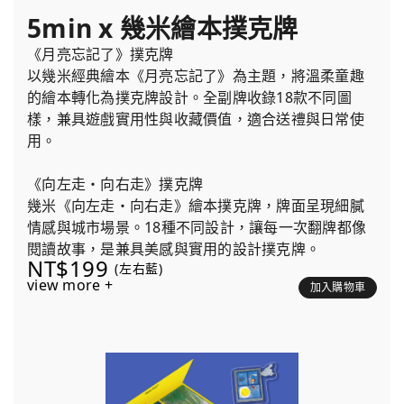
5min x 幾米繪本撲克牌
《月亮忘記了》撲克牌
以幾米經典繪本《月亮忘記了》為主題，將溫柔童趣
的繪本轉化為撲克牌設計。全副牌收錄18款不同圖
樣，兼具遊戲實用性與收藏價值，適合送禮與日常使
用。
《向左走・向右走》撲克牌
幾米《向左走・向右走》繪本撲克牌，牌面呈現細膩
情感與城市場景。18種不同設計，讓每一次翻牌都像
閱讀故事，是兼具美感與實用的設計撲克牌。
NT$199
(左右藍)
view more +
加入購物車