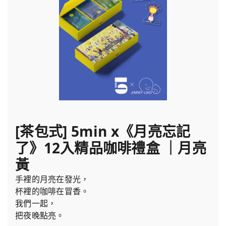
[茶包式] 5min x《月亮忘記
了》12入精品咖啡禮盒 ｜月亮
黃
手裡的月亮在發光，
杯裡的咖啡在冒香。
我們一起，
把夜晚點亮。