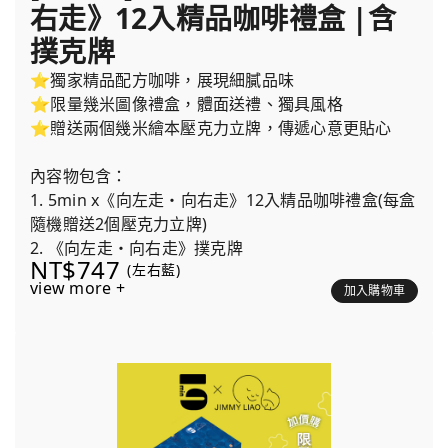
右走》12入精品咖啡禮盒 |含
撲克牌
⭐獨家精品配方咖啡，展現細膩品味
⭐限量幾米圖像禮盒，體面送禮、獨具風格
⭐贈送兩個幾米繪本壓克力立牌，傳遞心意更貼心
內容物包含：
1. 5min x《向左走・向右走》12入精品咖啡禮盒(每盒
隨機贈送2個壓克力立牌)
2. 《向左走・向右走》撲克牌
NT$747
(左右藍)
view more +
加入購物車