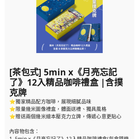
[茶包式] 5min x《月亮忘記
了》12入精品咖啡禮盒 |含撲
克牌
⭐獨家精品配方咖啡，展現細膩品味
⭐限量幾米圖像禮盒，體面送禮、獨具風格
⭐贈送兩個幾米繪本壓克力立牌，傳遞心意更貼心
內容物包含：
1. 5min x《月亮忘記了》12入精品咖啡禮盒(每盒隨機