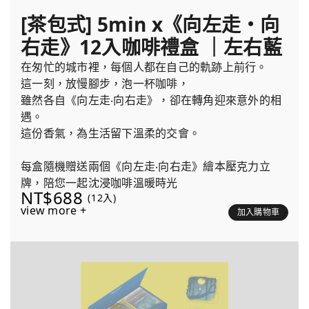
[茶包式] 5min x《向左走・向
右走》12入咖啡禮盒 ｜左右藍
在匆忙的城市裡，每個人都在自己的軌跡上前行。
這一刻，放慢腳步，泡一杯咖啡，
雖然各自《向左走‧向右走》，卻在轉角迎來意外的相
遇。
這份香氣，為生活留下溫柔的交會。
每盒隨機贈送兩個《向左走‧向右走》繪本壓克力立
牌，陪您一起沈浸咖啡溫暖時光
NT$688
(12入)
view more +
加入購物車