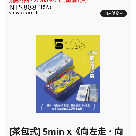
預購商品，2026/08/26 起陸續出貨。
NT$888
(15入)
view more +
加入購物車
[茶包式] 5min x《向左走・向