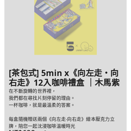
[茶包式] 5min x《向左走・向
右走》12入咖啡禮盒 ｜木馬紫
在不斷旋轉的世界裡，
我們都在尋找片刻停留的理由。
一杯咖啡，就是最溫柔的答案。
每盒隨機贈送兩個《向左走‧向右走》繪本壓克力立
牌，陪您一起沈浸咖啡溫暖時光