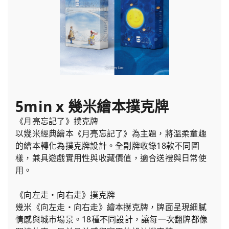
5min x 幾米繪本撲克牌
《月亮忘記了》撲克牌
以幾米經典繪本《月亮忘記了》為主題，將溫柔童趣
的繪本轉化為撲克牌設計。全副牌收錄18款不同圖
樣，兼具遊戲實用性與收藏價值，適合送禮與日常使
用。
《向左走・向右走》撲克牌
幾米《向左走・向右走》繪本撲克牌，牌面呈現細膩
情感與城市場景。18種不同設計，讓每一次翻牌都像