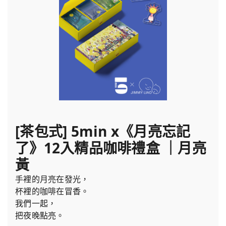
[茶包式] 5min x《月亮忘記
了》12入精品咖啡禮盒 ｜月亮
黃
手裡的月亮在發光，
杯裡的咖啡在冒香。
我們一起，
把夜晚點亮。