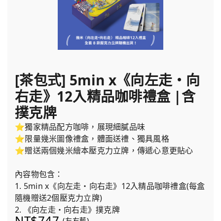
[茶包式] 5min x《向左走・向
右走》12入精品咖啡禮盒 |含
撲克牌
⭐獨家精品配方咖啡，展現細膩品味
⭐限量幾米圖像禮盒，體面送禮、獨具風格
⭐贈送兩個幾米繪本壓克力立牌，傳遞心意更貼心
內容物包含：
1. 5min x《向左走・向右走》12入精品咖啡禮盒(每盒
隨機贈送2個壓克力立牌)
2. 《向左走・向右走》撲克牌
NT$747
(左右藍)