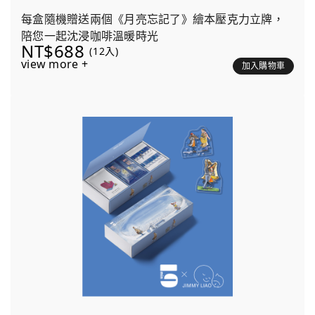
每盒隨機贈送兩個《月亮忘記了》繪本壓克力立牌，
陪您一起沈浸咖啡溫暖時光
NT$688
(12入)
view more +
加入購物車