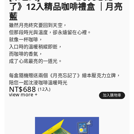
了》12入精品咖啡禮盒 ｜月亮
藍
雖然月亮終究要回到天空，
但那段時光與溫度，卻永遠留在心裡。
就像一杯咖啡，
入口時的溫暖稍縱即逝，
而咖啡的香氣，
成了心底最亮的一道光。
每盒隨機贈送兩個《月亮忘記了》繪本壓克力立牌，
陪您一起沈浸咖啡溫暖時光
NT$688
(12入)
view more +
加入購物車