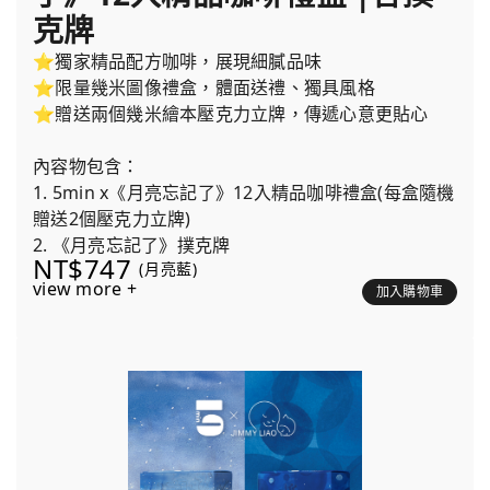
克牌
⭐獨家精品配方咖啡，展現細膩品味
⭐限量幾米圖像禮盒，體面送禮、獨具風格
⭐贈送兩個幾米繪本壓克力立牌，傳遞心意更貼心
內容物包含：
1. 5min x《月亮忘記了》12入精品咖啡禮盒(每盒隨機
贈送2個壓克力立牌)
2. 《月亮忘記了》撲克牌
NT$747
(月亮藍)
view more +
加入購物車