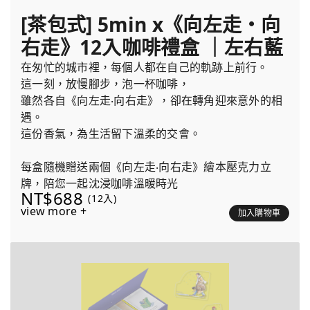
[茶包式] 5min x《向左走・向
右走》12入咖啡禮盒 ｜左右藍
在匆忙的城市裡，每個人都在自己的軌跡上前行。
這一刻，放慢腳步，泡一杯咖啡，
雖然各自《向左走‧向右走》，卻在轉角迎來意外的相
遇。
這份香氣，為生活留下溫柔的交會。
每盒隨機贈送兩個《向左走‧向右走》繪本壓克力立
牌，陪您一起沈浸咖啡溫暖時光
NT$688
(12入)
view more +
加入購物車