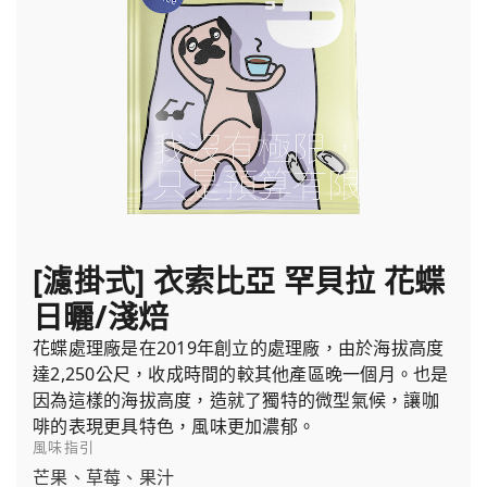
[濾掛式] 衣索比亞 罕貝拉 花蝶
日曬/淺焙
花蝶處理廠是在2019年創立的處理廠，由於海拔高度
達2,250公尺，收成時間的較其他產區晚一個月。也是
因為這樣的海拔高度，造就了獨特的微型氣候，讓咖
啡的表現更具特色，風味更加濃郁。
風味指引
芒果、草莓、果汁