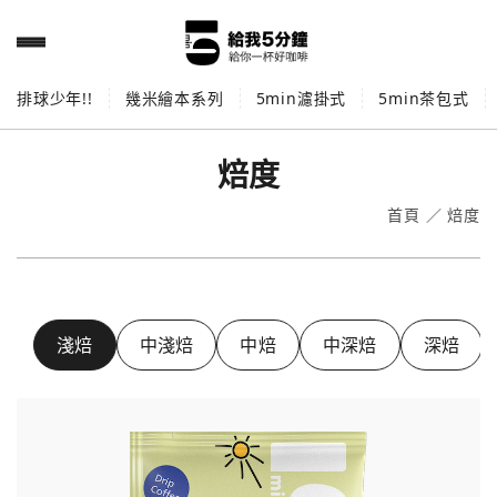
排球少年!!
幾米繪本系列
5min濾掛式
5min茶包式
焙度
首頁
／
焙度
淺焙
中淺焙
中焙
中深焙
深焙