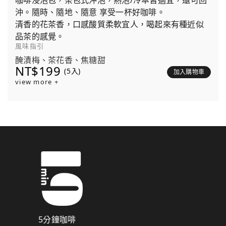
咖啡浸泡包，茶包式沖泡，熱泡/冷萃皆適宜，還可回
沖。隨時、隨地、隨意 享受一杯好咖啡。
清香的花茶香，口感酸質柔軟宜人，喝起來有種近似
品茶的感覺。
風味指引
醃漬梅、茶花香、焦糖甜
NT$199
(5入)
加入購物車
view more +
5分鐘咖啡