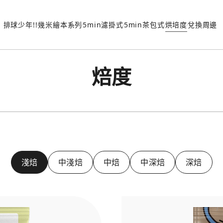
排球少年!!
幾米繪本系列
5min濾掛式
5min茶包式
烘培度
兌換周邊
焙度
淺焙
中淺焙
中焙
中深焙
深焙