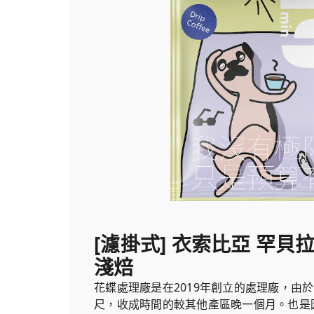
[濾掛式] 衣索比亞 罕貝拉
淺焙
花蝶處理廠是在2019年創立的處理廠，由於海
尺，收成時間的較其他產區晚一個月。也是