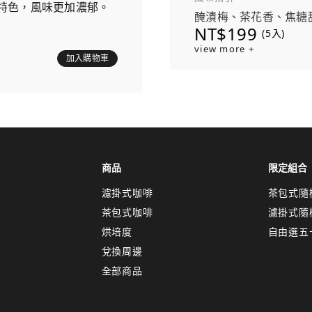
特色，風味更加濃郁。
醃漬梅、茶花香、焦糖
NT$199
(5入)
view more +
加入購物車
商品
限定組合
濾掛式咖啡
茶包式隨
茶包式咖啡
濾掛式隨
烘培度
自由選五
兌換周邊
全部商品