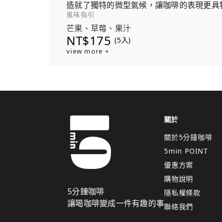
造就了獨特的微型氣候，讓咖啡的表現更具
風味指引
芒果、草莓、果汁
NT$175
(5入)
view more +
關於
關於5分鐘咖啡
5min POINT
優惠方案
購物說明
5分鐘咖啡
隱私權條款
讓喝咖啡變成一件有趣的事
聯絡我們