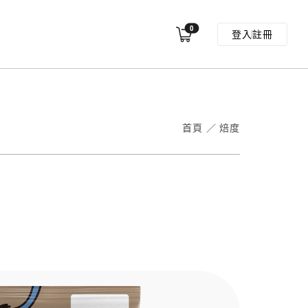
0
登入
註冊
首頁
／
焙度