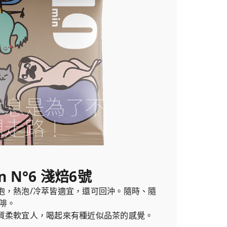
n N°6 淺焙6號
泡，熱泡/冷萃皆適宜，還可回沖。隨時、隨
啡。
質柔軟宜人，喝起來有種近似品茶的感覺。