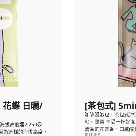
 花蝶 日曬/
[茶包式] 5mi
咖啡浸泡包，茶包式沖
地、隨意 享受一杯好咖
拔高度達2,250公
清香的花茶香，口感酸
因為這樣的海拔高度，
風味指引