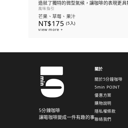
造就了獨特的微型氣候，讓咖啡的表現更具
風味指引
芒果、草莓、果汁
NT$175
(5入)
view more +
關於
關於5分鐘咖啡
5min POINT
優惠方案
購物說明
5分鐘咖啡
隱私權條款
讓喝咖啡變成一件有趣的事
聯絡我們