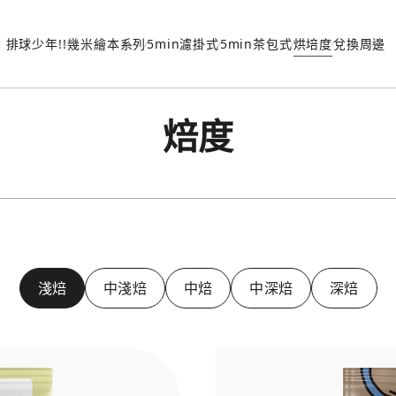
排球少年!!
幾米繪本系列
5min濾掛式
5min茶包式
烘培度
兌換周邊
焙度
淺焙
中淺焙
中焙
中深焙
深焙