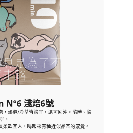
n N°6 淺焙6號
泡，熱泡/冷萃皆適宜，還可回沖。隨時、隨
啡。
質柔軟宜人，喝起來有種近似品茶的感覺。