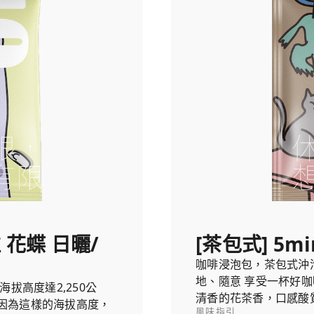
 花蝶 日曬/
[茶包式] 5mi
咖啡浸泡包，茶包式沖
地、隨意 享受一杯好咖
拔高度達2,250公
清香的花茶香，口感酸
因為這樣的海拔高度，
風味指引