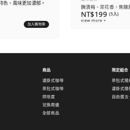
特色，風味更加濃郁。
醃漬梅、茶花香、焦糖
NT$199
(5入)
view more +
加入購物車
商品
限定組合
濾掛式咖啡
茶包式隨
茶包式咖啡
濾掛式隨
烘培度
自由選五
兌換周邊
全部商品