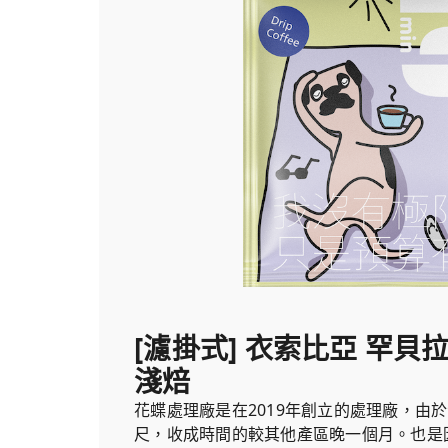
[濾掛式] 衣索比亞 罕貝拉
淺焙
花蝶處理廠是在2019年創立的處理廠，由於海
尺，收成時間的較其他產區晚一個月。也是