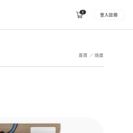
0
登入
註冊
首頁
／
焙度