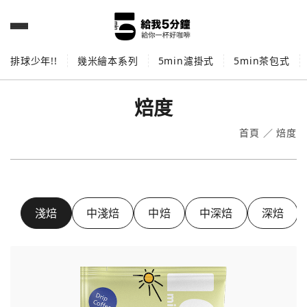
排球少年!!
幾米繪本系列
5min濾掛式
5min茶包式
焙度
首頁
／
焙度
淺焙
中淺焙
中焙
中深焙
深焙