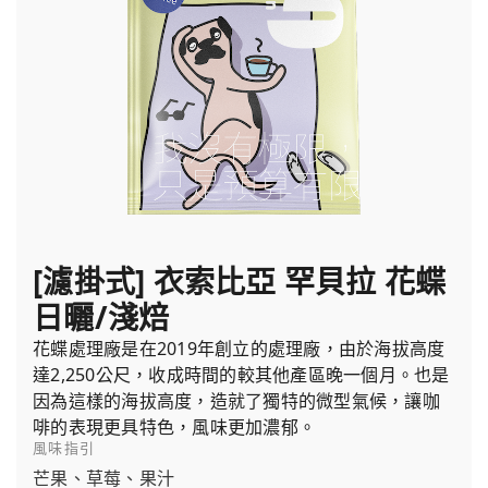
[濾掛式] 衣索比亞 罕貝拉 花蝶
日曬/淺焙
花蝶處理廠是在2019年創立的處理廠，由於海拔高度
達2,250公尺，收成時間的較其他產區晚一個月。也是
因為這樣的海拔高度，造就了獨特的微型氣候，讓咖
啡的表現更具特色，風味更加濃郁。
風味指引
芒果、草莓、果汁