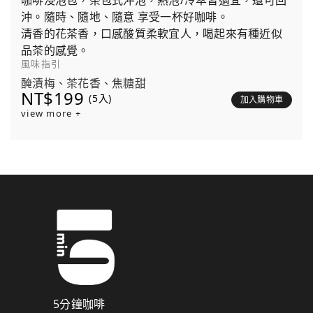
咖啡浸泡包，茶包式沖泡，熱泡/冷萃皆適宜，還可回
沖。隨時、隨地、隨意 享受一杯好咖啡。
清香的花茶香，口感酸質柔軟宜人，喝起來有種近似
品茶的感覺。
風味指引
醃漬梅、茶花香、焦糖甜
NT$199
(5入)
加入購物車
view more +
5分鐘咖啡