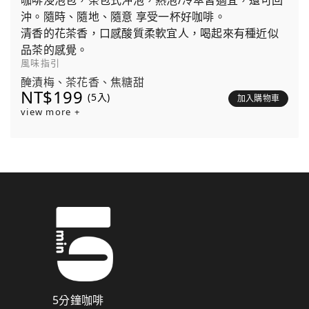
咖啡浸泡包，茶包式沖泡，熱泡/冷萃皆適宜，還可回
沖。隨時、隨地、隨意 享受一杯好咖啡。
清香的花茶香，口感酸質柔軟宜人，喝起來有種近似
品茶的感覺。
風味指引
醃漬梅、茶花香、焦糖甜
NT$199
(5入)
加入購物車
view more +
5分鐘咖啡