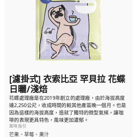
[濾掛式] 衣索比亞 罕貝拉 花蝶
日曬/淺焙
花蝶處理廠是在2019年創立的處理廠，由於海拔高度
達2,250公尺，收成時間的較其他產區晚一個月。也是
因為這樣的海拔高度，造就了獨特的微型氣候，讓咖
啡的表現更具特色，風味更加濃郁。
風味指引
芒果、草莓、果汁