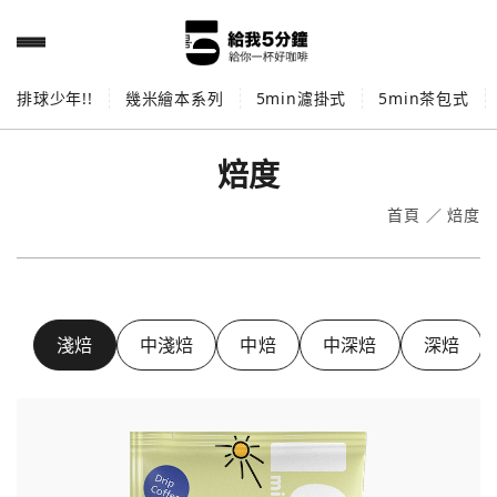
排球少年!!
幾米繪本系列
5min濾掛式
5min茶包式
焙度
首頁
／
焙度
淺焙
中淺焙
中焙
中深焙
深焙