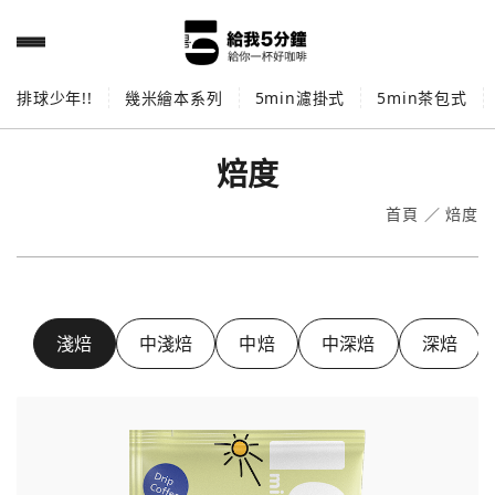
排球少年!!
幾米繪本系列
5min濾掛式
5min茶包式
焙度
首頁
／
焙度
淺焙
中淺焙
中焙
中深焙
深焙