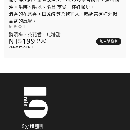
咖啡浸泡包，茶包式沖泡，熱泡/冷萃皆適宜，還可回
沖。隨時、隨地、隨意 享受一杯好咖啡。
清香的花茶香，口感酸質柔軟宜人，喝起來有種近似
品茶的感覺。
風味指引
醃漬梅、茶花香、焦糖甜
NT$199
(5入)
加入購物車
view more +
5分鐘咖啡