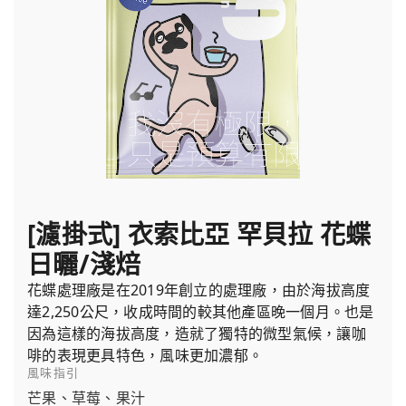
[濾掛式] 衣索比亞 罕貝拉 花蝶
日曬/淺焙
花蝶處理廠是在2019年創立的處理廠，由於海拔高度
達2,250公尺，收成時間的較其他產區晚一個月。也是
因為這樣的海拔高度，造就了獨特的微型氣候，讓咖
啡的表現更具特色，風味更加濃郁。
風味指引
芒果、草莓、果汁