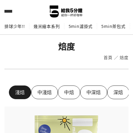
排球少年!!
幾米繪本系列
5min濾掛式
5min茶包式
焙度
首頁
／
焙度
淺焙
中淺焙
中焙
中深焙
深焙