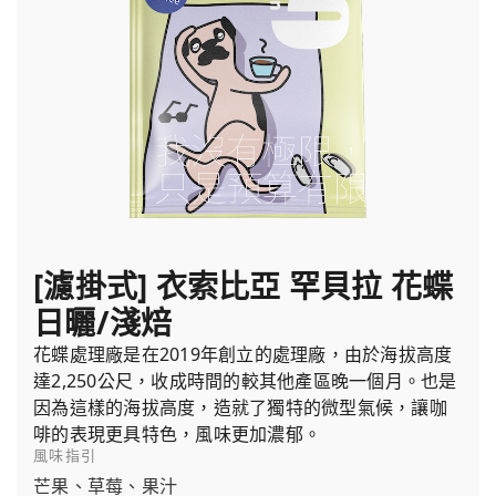
[濾掛式] 衣索比亞 罕貝拉 花蝶
日曬/淺焙
花蝶處理廠是在2019年創立的處理廠，由於海拔高度
達2,250公尺，收成時間的較其他產區晚一個月。也是
因為這樣的海拔高度，造就了獨特的微型氣候，讓咖
啡的表現更具特色，風味更加濃郁。
風味指引
芒果、草莓、果汁