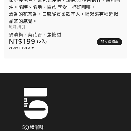
咖啡浸泡包，茶包式沖泡，熱泡/冷萃皆適宜，還可回
沖。隨時、隨地、隨意 享受一杯好咖啡。
清香的花茶香，口感酸質柔軟宜人，喝起來有種近似
品茶的感覺。
風味指引
醃漬梅、茶花香、焦糖甜
NT$199
(5入)
加入購物車
view more +
5分鐘咖啡