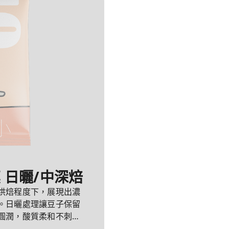
莫 日曬/中深焙
烘焙程度下，展現出濃
。日曬處理讓豆子保留
圓潤，酸質柔和不刺