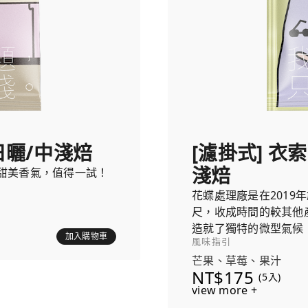
日曬/中淺焙
[濾掛式] 衣
淺焙
甜美香氣，值得一試！
花蝶處理廠是在2019
尺，收成時間的較其他
造就了獨特的微型氣候
加入購物車
風味指引
芒果、草莓、果汁
NT$175
(5入)
view more +