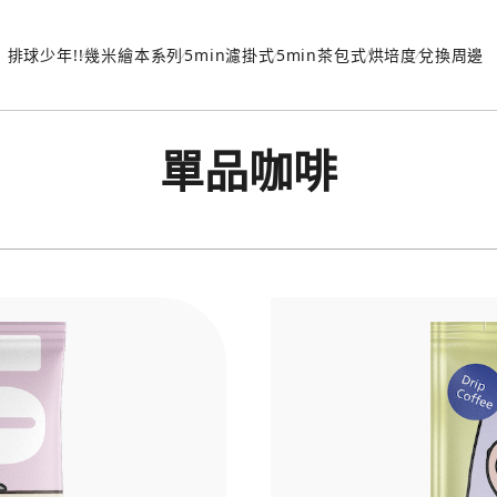
排球少年!!
幾米繪本系列
5min濾掛式
5min茶包式
烘培度
兌換周邊
單品咖啡