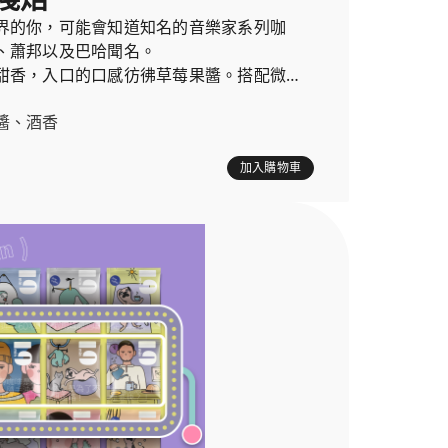
界的你，可能會知道知名的音樂家系列咖
、蕭邦以及巴哈聞名。
甜香，入口的口感彷彿草莓果醬。搭配微微
清香的葡萄酒一樣。
醬、酒香
加入購物車