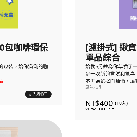
選50包咖啡環保
[濾掛式] 揪竟
單品綜合
的包裝，給你滿滿的咖
給我5分鐘為你準備了
是一次新的嘗試和驚喜
價！
不再為選擇而煩惱，讓
風味指引
發現心愛咖啡的旅程！
加入購物車
NT$400
(10入)
view more +