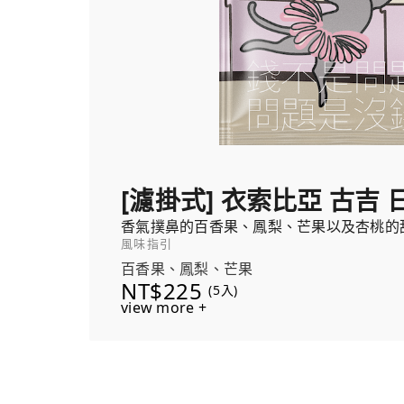
[濾掛式] 衣索比亞 古吉 
香氣撲鼻的百香果、鳳梨、芒果以及杏桃的
風味指引
百香果、鳳梨、芒果
NT$225
(5入)
view more +