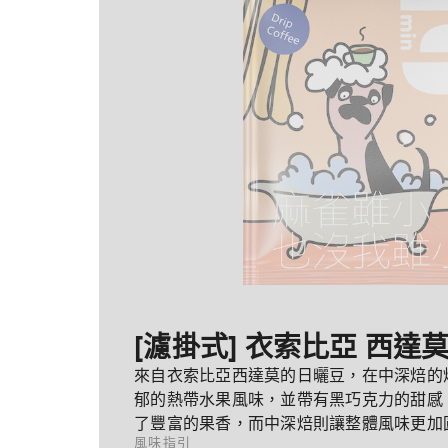
[濾掛式] 衣索比亞 西達
來自衣索比亞西達莫的日曬豆，在中深焙的
郁的熱帶水果風味，並帶有黑巧克力的甜感
了豐富的果香，而中深焙則讓整體風味更加
風味指引
激，帶來極佳的平衡感。