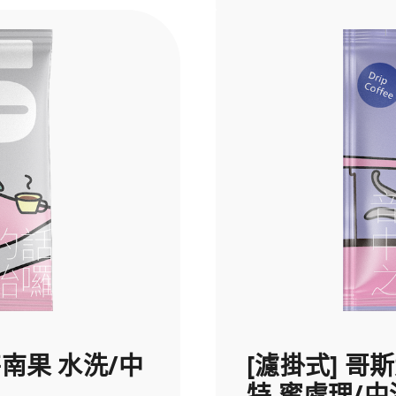
特南果 水洗/中
[濾掛式] 哥
特 蜜處理/中