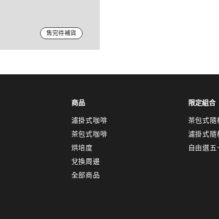
售完待補貨
商品
限定組合
濾掛式咖啡
茶包式隨
茶包式咖啡
濾掛式隨
烘培度
自由選五
兌換周邊
全部商品