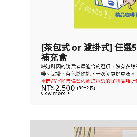
[茶包式 or 濾掛式] 任
補充盒
缺咖啡因的消費者最適合的選項，沒有多餘
啡。濾掛、茶包隨你挑，一次就買好買滿。
＊商品實際售價會依據您挑選的咖啡品項計
NT$2,500
(50+2包)
view more +