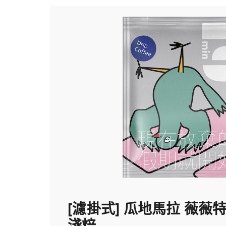
[濾掛式] 瓜地馬拉 薇薇
淺焙