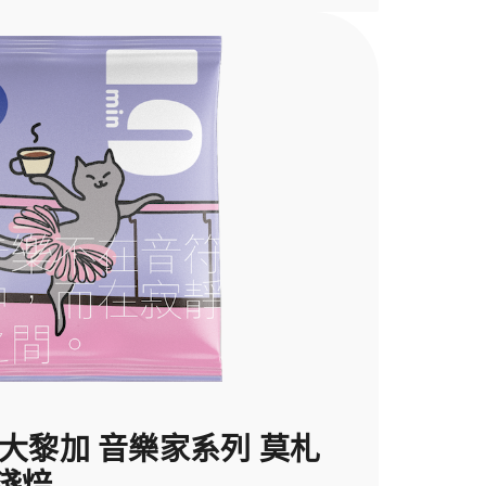
斯大黎加 音樂家系列 莫札
淺焙