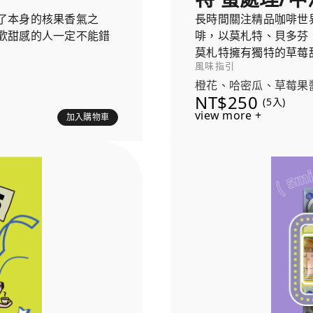
了本身的核果香氣之
長時間關注精品咖啡世
歡甜感的人一定不能錯
啡，以莫札特、貝多芬
莫札特擁有獨特的草莓
風味指引
的發酵葡萄風味，就像
橙花、哈密瓜、草莓果
NT$250
(5入)
view more +
加入購物車