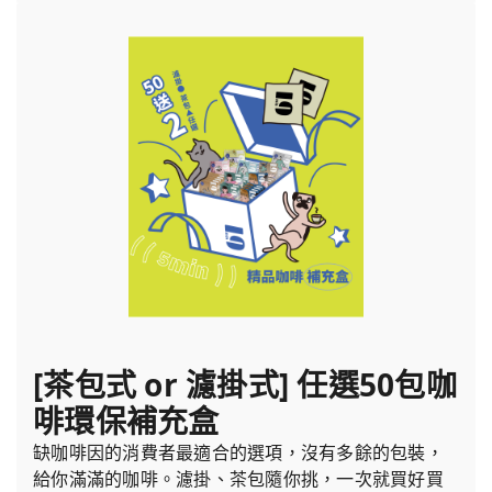
[茶包式 or 濾掛式] 任選50包咖
啡環保補充盒
缺咖啡因的消費者最適合的選項，沒有多餘的包裝，
給你滿滿的咖啡。濾掛、茶包隨你挑，一次就買好買