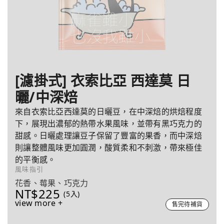
[濾掛式] 衣索比亞 西達莫 日
曬/中深焙
來自衣索比亞西達莫的日曬豆，在中深焙的烘焙程度
下，展現出濃郁的熱帶水果風味，並帶有黑巧克力的
甜感。日曬處理讓豆子保留了豐富的果香，而中深焙
則讓整體風味更加圓潤，酸質柔和不刺激，帶來極佳
的平衡感。
風味指引
花香、莓果、巧克力
NT$225
(5入)
view more +
售完待補貨