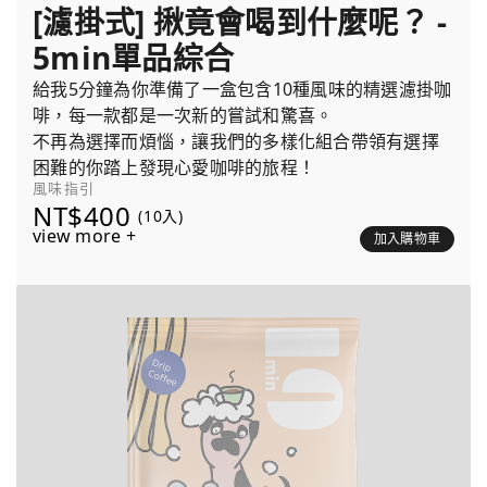
[濾掛式] 揪竟會喝到什麼呢？ -
5min單品綜合
給我5分鐘為你準備了一盒包含10種風味的精選濾掛咖
啡，每一款都是一次新的嘗試和驚喜。
不再為選擇而煩惱，讓我們的多樣化組合帶領有選擇
困難的你踏上發現心愛咖啡的旅程！
風味指引
NT$400
(10入)
view more +
加入購物車