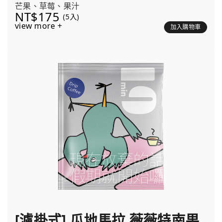
芒果、草莓、果汁
NT$175
(5入)
view more +
加入購物車
[濾掛式] 瓜地馬拉 薇薇特南果