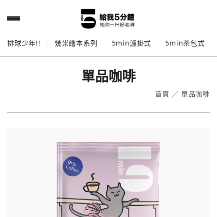
排球少年!!
幾米繪本系列
5min濾掛式
5min茶包式
單品咖啡
首頁
／
單品咖啡