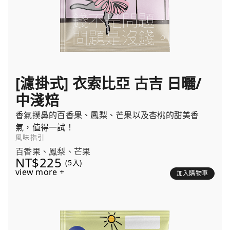
[濾掛式] 衣索比亞 古吉 日曬/
中淺焙
香氣撲鼻的百香果、鳳梨、芒果以及杏桃的甜美香
氣，值得一試！
風味指引
百香果、鳳梨、芒果
NT$225
(5入)
view more +
加入購物車