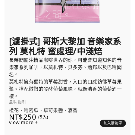
[濾掛式] 哥斯大黎加 音樂家系
列 莫札特 蜜處理/中淺焙
長時間關注精品咖啡世界的你，可能會知道知名的音
樂家系列咖啡，以莫札特、貝多芬、蕭邦以及巴哈聞
名。
莫札特擁有獨特的草莓甜香，入口的口感彷彿草莓果
醬。搭配微微的發酵葡萄風味，就像清香的葡萄酒一
樣。
風味指引
橙花、哈密瓜、草莓果醬、酒香
NT$250
(5入)
view more +
加入購物車