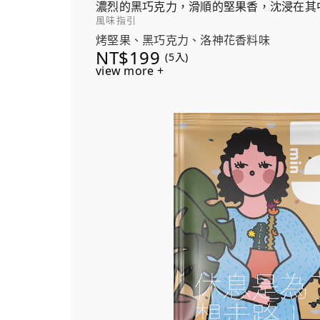
濃烈的黑巧克力，滑順的堅果香，沈浸在其
風味指引
洗滌了味覺，恰到好處！
烤堅果、黑巧克力、洛神花香料味
NT$199
(5入)
view more +