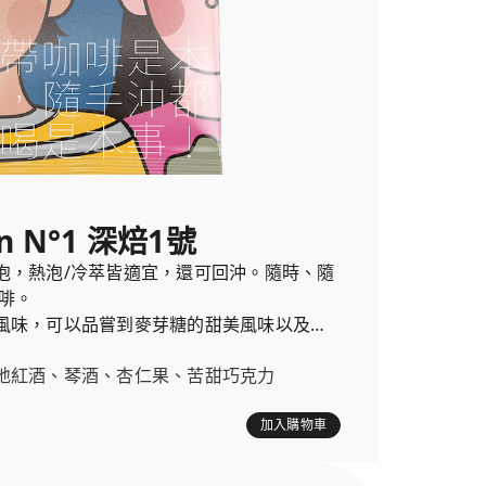
n N°1 深焙1號
泡，熱泡/冷萃皆適宜，還可回沖。隨時、隨
啡。
風味，可以品嘗到麥芽糖的甜美風味以及巧
。
地紅酒、琴酒、杏仁果、苦甜巧克力
加入購物車