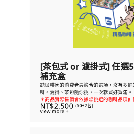
[茶包式 or 濾掛式] 任
補充盒
缺咖啡因的消費者最適合的選項，沒有多餘
啡。濾掛、茶包隨你挑，一次就買好買滿。
＊商品實際售價會依據您挑選的咖啡品項計
NT$2,500
(50+2包)
view more +