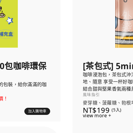
選50包咖啡環保
[茶包式] 5mi
咖啡浸泡包，茶包式沖
地、隨意 享受一杯好咖
的包裝，給你滿滿的咖
結合甜與堅果香氣兩種
風味指引
克力與杏仁的堅果尾韻
價！
麥芽糖、菠蘿糖、勃根
NT$199
(5入)
加入購物車
view more +