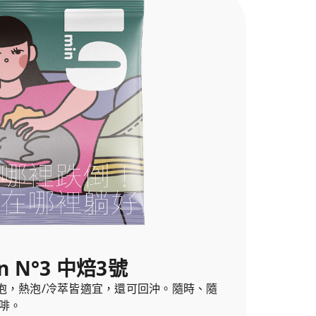
n N°3 中焙3號
泡，熱泡/冷萃皆適宜，還可回沖。隨時、隨
啡。