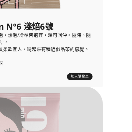
n N°6 淺焙6號
泡，熱泡/冷萃皆適宜，還可回沖。隨時、隨
啡。
質柔軟宜人，喝起來有種近似品茶的感覺。
甜
加入購物車