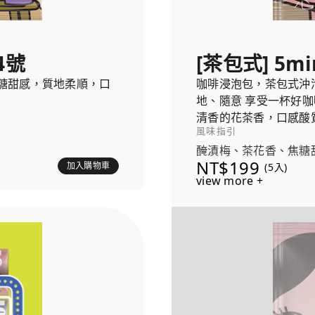
4號
[茶包式] 5mi
糖甜感，質地柔順，口
咖啡浸泡包，茶包式沖
地、隨意 享受一杯好咖
清香的花茶香，口感酸
風味指引
醃漬梅、茶花香、焦糖
NT$199
加入購物車
(5入)
view more +