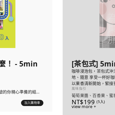
 - 5min
[茶包式] 5m
咖啡浸泡包，茶包式沖
地、隨意 享受一杯好咖
以果香清新開始，緊接
風味指引
尾韻收尾。
驗的你精心準備的組
葡萄果醬、百香果、蜜
NT$199
(5入)
加入購物車
view more +