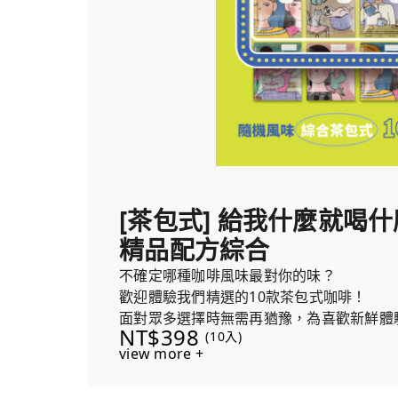
[茶包式] 給我什麼就喝什麼！
精品配方綜合
不確定哪種咖啡風味最對你的味？
歡迎體驗我們精選的10款茶包式咖啡！
面對眾多選擇時無需再猶豫，為喜歡新鮮體
NT$398
(10入)
合，保證讓你愛上嘗試新風味的樂趣！
view more +