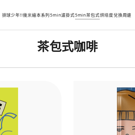
排球少年!!
幾米繪本系列
5min濾掛式
5min茶包式
烘培度
兌換周邊
茶包式咖啡