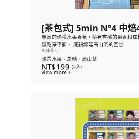
[茶包式] 5min N°4 中焙
豐富的熱帶水果香氣，帶有杏桃的果香和焦
感乾淨平衡， 尾韻綿延髙山茶的回甘
風味指引
熱帶水果、焦糖、高山茶
NT$199
(5入)
view more +