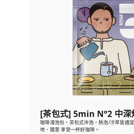
[茶包式] 5min N°2 中
咖啡浸泡包，茶包式沖泡，熱泡/冷萃皆適
地、隨意 享受一杯好咖啡。