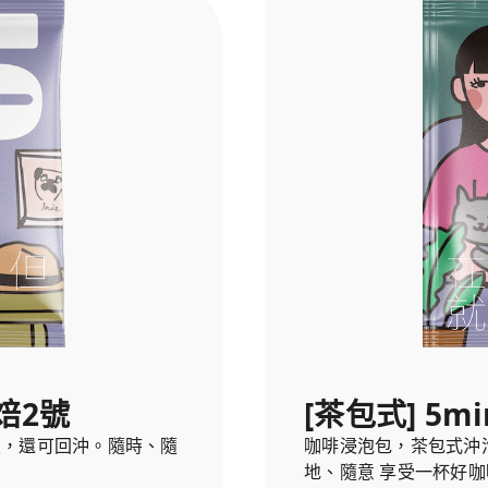
深焙2號
[茶包式] 5mi
宜，還可回沖。隨時、隨
咖啡浸泡包，茶包式沖
地、隨意 享受一杯好咖