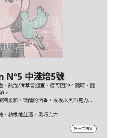
in N°5 中淺焙5號
泡，熱泡/冷萃皆適宜，還可回沖。隨時、隨
啡。
蜜糖柔和，微醺的酒香，最後以黑巧克力的
糖、勃根地紅酒、黑巧克力
售完待補貨