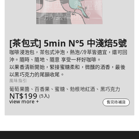
[茶包式] 5min N°5 中淺焙5號
咖啡浸泡包，茶包式沖泡，熱泡/冷萃皆適宜，還可回
沖。隨時、隨地、隨意 享受一杯好咖啡。
以果香清新開始，緊接蜜糖柔和，微醺的酒香，最後
以黑巧克力的尾韻收尾。
風味指引
葡萄果醬、百香果、蜜糖、勃根地紅酒、黑巧克力
NT$199
(5入)
view more +
售完待補貨