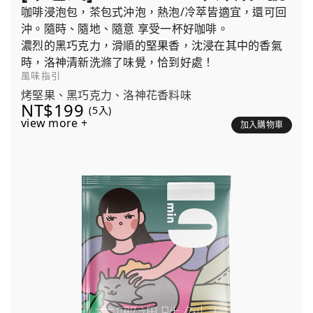
咖啡浸泡包，茶包式沖泡，熱泡/冷萃皆適宜，還可回
沖。隨時、隨地、隨意 享受一杯好咖啡。
濃烈的黑巧克力，滑順的堅果香，沈浸在其中的香氣
時，洛神清新洗滌了味覺，恰到好處！
風味指引
烤堅果、黑巧克力、洛神花香料味
NT$199
(5入)
view more +
加入購物車