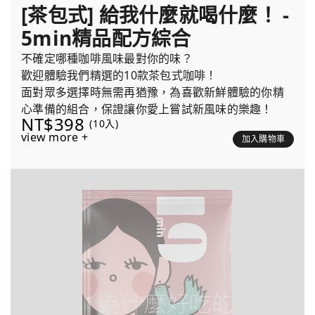
[茶包式] 給我什麼就喝什麼！ -
5min精品配方綜合
不確定哪種咖啡風味最對你的味？
歡迎體驗我們精選的10款茶包式咖啡！
面對眾多選擇時無需再猶豫，為喜歡新鮮體驗的你精
心準備的組合，保證讓你愛上嘗試新風味的樂趣！
NT$398
(10入)
view more +
加入購物車