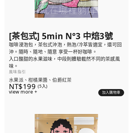
[茶包式] 5min N°3 中焙3號
咖啡浸泡包，茶包式沖泡，熱泡/冷萃皆適宜，還可回
沖。隨時、隨地、隨意 享受一杯好咖啡。
入口酸甜的水果滋味，中段則體驗截然不同的茶感風
味。
風味指引
水果派、柑橘果醬、伯爵紅茶
NT$199
(5入)
view more +
加入購物車