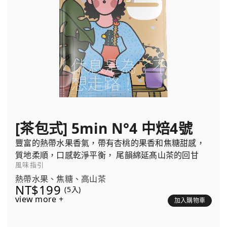
[茶包式] 5min N°4 中焙4號
豐富的熱帶水果香氣，帶有杏桃的果香和焦糖甜感，
質地柔順，口感乾淨平衡， 尾韻綿延髙山茶的回甘
風味指引
熱帶水果、焦糖、高山茶
NT$199
(5入)
view more +
加入購物車