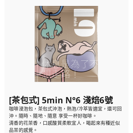
[茶包式] 5min N°6 淺焙6號
咖啡浸泡包，茶包式沖泡，熱泡/冷萃皆適宜，還可回
沖。隨時、隨地、隨意 享受一杯好咖啡。
清香的花茶香，口感酸質柔軟宜人，喝起來有種近似
品茶的感覺。