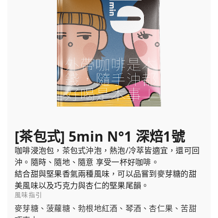
[茶包式] 5min N°1 深焙1號
咖啡浸泡包，茶包式沖泡，熱泡/冷萃皆適宜，還可回
沖。隨時、隨地、隨意 享受一杯好咖啡。
結合甜與堅果香氣兩種風味，可以品嘗到麥芽糖的甜
美風味以及巧克力與杏仁的堅果尾韻。
風味指引
麥芽糖、菠蘿糖、勃根地紅酒、琴酒、杏仁果、苦甜