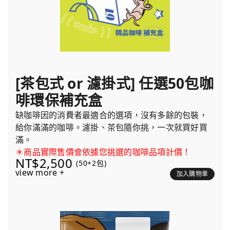
[茶包式 or 濾掛式] 任選50包咖
啡環保補充盒
缺咖啡因的消費者最適合的選項，沒有多餘的包裝，
給你滿滿的咖啡。濾掛、茶包隨你挑，一次就買好買
滿。
＊商品實際售價會依據您挑選的咖啡品項計價！
NT$2,500
(50+2包)
view more +
加入購物車