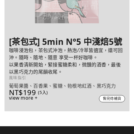
[茶包式] 5min N°5 中淺焙5號
咖啡浸泡包，茶包式沖泡，熱泡/冷萃皆適宜，還可回
沖。隨時、隨地、隨意 享受一杯好咖啡。
以果香清新開始，緊接蜜糖柔和，微醺的酒香，最後
以黑巧克力的尾韻收尾。
風味指引
葡萄果醬、百香果、蜜糖、勃根地紅酒、黑巧克力
NT$199
(5入)
view more +
售完待補貨