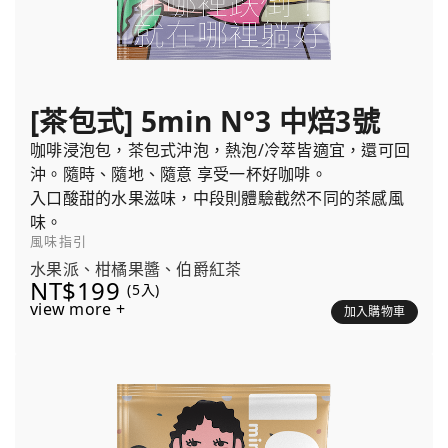
[茶包式] 5min N°3 中焙3號
咖啡浸泡包，茶包式沖泡，熱泡/冷萃皆適宜，還可回
沖。隨時、隨地、隨意 享受一杯好咖啡。
入口酸甜的水果滋味，中段則體驗截然不同的茶感風
味。
風味指引
水果派、柑橘果醬、伯爵紅茶
NT$199
(5入)
view more +
加入購物車