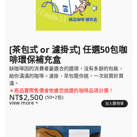
[茶包式 or 濾掛式] 任選50包咖
啡環保補充盒
缺咖啡因的消費者最適合的選項，沒有多餘的包裝，
給你滿滿的咖啡。濾掛、茶包隨你挑，一次就買好買
滿。
＊商品實際售價會依據您挑選的咖啡品項計價！
NT$2,500
(50+2包)
view more +
加入購物車