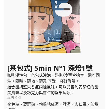
[茶包式] 5min N°1 深焙1號
咖啡浸泡包，茶包式沖泡，熱泡/冷萃皆適宜，還可回
沖。隨時、隨地、隨意 享受一杯好咖啡。
結合甜與堅果香氣兩種風味，可以品嘗到麥芽糖的甜
美風味以及巧克力與杏仁的堅果尾韻。
風味指引
麥芽糖、菠蘿糖、勃根地紅酒、琴酒、杏仁果、苦甜