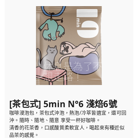
[茶包式] 5min N°6 淺焙6號
咖啡浸泡包，茶包式沖泡，熱泡/冷萃皆適宜，還可回
沖。隨時、隨地、隨意 享受一杯好咖啡。
清香的花茶香，口感酸質柔軟宜人，喝起來有種近似
品茶的感覺。