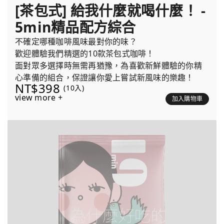
[茶包式] 給我什麼就喝什麼！ -
5min精品配方綜合
不確定哪種咖啡風味最對你的味？
歡迎體驗我們精選的10款茶包式咖啡！
面對眾多選擇時無需再猶豫，為喜歡新鮮體驗的你精
心準備的組合，保證讓你愛上嘗試新風味的樂趣！
NT$398
(10入)
view more +
加入購物車