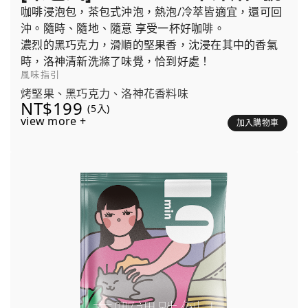
咖啡浸泡包，茶包式沖泡，熱泡/冷萃皆適宜，還可回
沖。隨時、隨地、隨意 享受一杯好咖啡。
濃烈的黑巧克力，滑順的堅果香，沈浸在其中的香氣
時，洛神清新洗滌了味覺，恰到好處！
風味指引
烤堅果、黑巧克力、洛神花香料味
NT$199
(5入)
view more +
加入購物車