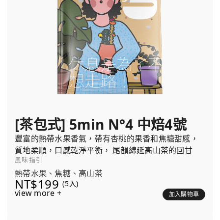
[茶包式] 5min N°4 中焙4號
豐富的熱帶水果香氣，帶有杏桃的果香和焦糖甜感，
質地柔順，口感乾淨平衡， 尾韻綿延髙山茶的回甘
風味指引
熱帶水果、焦糖、高山茶
NT$199
(5入)
view more +
加入購物車