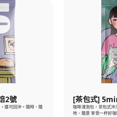
深焙2號
[茶包式] 5mi
宜，還可回沖。隨時、隨
咖啡浸泡包，茶包式沖
地、隨意 享受一杯好咖