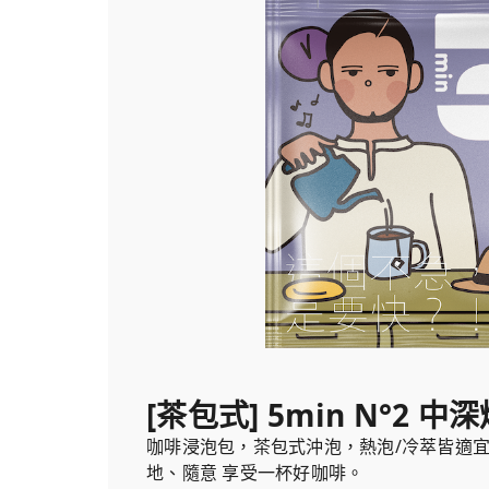
[茶包式] 5min N°2 中
咖啡浸泡包，茶包式沖泡，熱泡/冷萃皆適
地、隨意 享受一杯好咖啡。