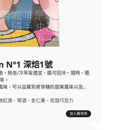
n N°1 深焙1號
泡，熱泡/冷萃皆適宜，還可回沖。隨時、隨
啡。
風味，可以品嘗到麥芽糖的甜美風味以及巧
。
地紅酒、琴酒、杏仁果、苦甜巧克力
加入購物車