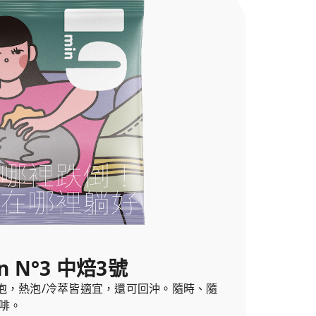
n N°3 中焙3號
泡，熱泡/冷萃皆適宜，還可回沖。隨時、隨
啡。