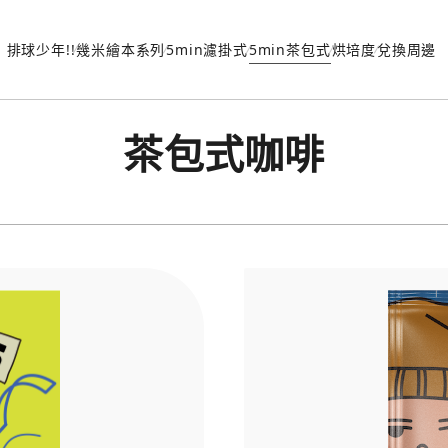
排球少年!!
幾米繪本系列
5min濾掛式
5min茶包式
烘培度
兌換周邊
茶包式咖啡