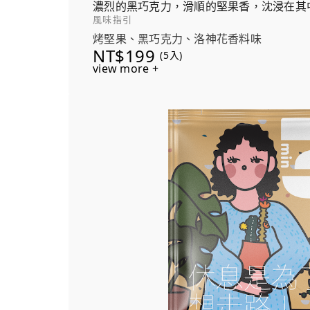
濃烈的黑巧克力，滑順的堅果香，沈浸在其
風味指引
洗滌了味覺，恰到好處！
烤堅果、黑巧克力、洛神花香料味
NT$199
(5入)
view more +