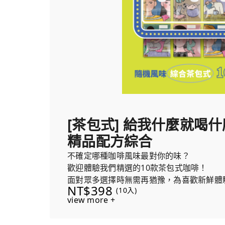
[茶包式] 給我什麼就喝什麼！
精品配方綜合
不確定哪種咖啡風味最對你的味？
歡迎體驗我們精選的10款茶包式咖啡！
面對眾多選擇時無需再猶豫，為喜歡新鮮體
NT$398
(10入)
合，保證讓你愛上嘗試新風味的樂趣！
view more +