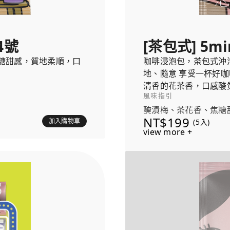
4號
[茶包式] 5mi
糖甜感，質地柔順，口
咖啡浸泡包，茶包式沖
地、隨意 享受一杯好咖
清香的花茶香，口感酸
風味指引
醃漬梅、茶花香、焦糖
NT$199
加入購物車
(5入)
view more +