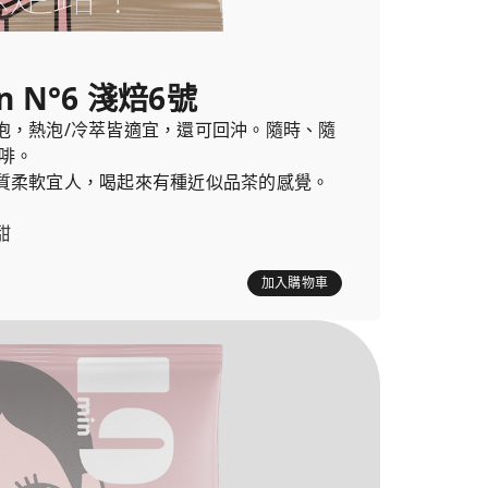
n N°6 淺焙6號
泡，熱泡/冷萃皆適宜，還可回沖。隨時、隨
啡。
質柔軟宜人，喝起來有種近似品茶的感覺。
甜
加入購物車