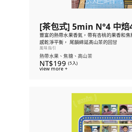
[茶包式] 5min N°4 中焙
豐富的熱帶水果香氣，帶有杏桃的果香和焦
感乾淨平衡， 尾韻綿延髙山茶的回甘
風味指引
熱帶水果、焦糖、高山茶
NT$199
(5入)
view more +