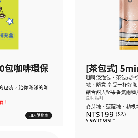
選50包咖啡環保
[茶包式] 5mi
咖啡浸泡包，茶包式沖
地、隨意 享受一杯好咖
的包裝，給你滿滿的咖
結合甜與堅果香氣兩種
風味指引
克力與杏仁的堅果尾韻
價！
麥芽糖、菠蘿糖、勃根
NT$199
(5入)
加入購物車
view more +