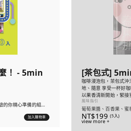
 - 5min
[茶包式] 5m
咖啡浸泡包，茶包式沖
地、隨意 享受一杯好咖
以果香清新開始，緊接
風味指引
尾韻收尾。
驗的你精心準備的組
葡萄果醬、百香果、蜜
NT$199
(5入)
加入購物車
view more +