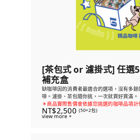
[茶包式 or 濾掛式] 任
補充盒
缺咖啡因的消費者最適合的選項，沒有多餘
啡。濾掛、茶包隨你挑，一次就買好買滿。
＊商品實際售價會依據您挑選的咖啡品項計
NT$2,500
(50+2包)
view more +