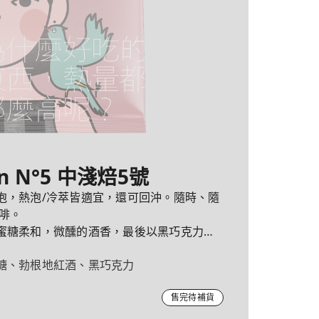
in N°5 中淺焙5號
泡，熱泡/冷萃皆適宜，還可回沖。隨時、隨
啡。
蜜糖柔和，微醺的酒香，最後以黑巧克力的
糖、勃根地紅酒、黑巧克力
售完待補貨