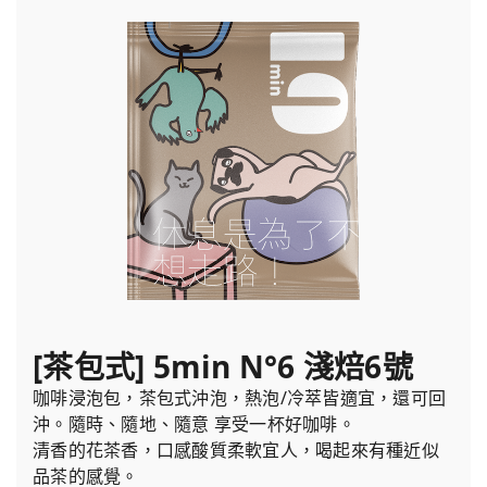
[茶包式] 5min N°6 淺焙6號
咖啡浸泡包，茶包式沖泡，熱泡/冷萃皆適宜，還可回
沖。隨時、隨地、隨意 享受一杯好咖啡。
清香的花茶香，口感酸質柔軟宜人，喝起來有種近似
品茶的感覺。