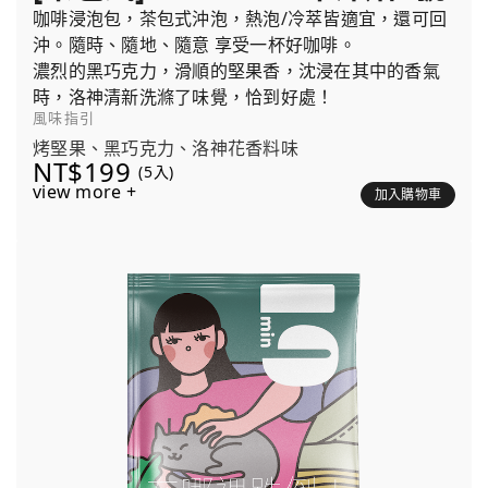
咖啡浸泡包，茶包式沖泡，熱泡/冷萃皆適宜，還可回
沖。隨時、隨地、隨意 享受一杯好咖啡。
濃烈的黑巧克力，滑順的堅果香，沈浸在其中的香氣
時，洛神清新洗滌了味覺，恰到好處！
風味指引
烤堅果、黑巧克力、洛神花香料味
NT$199
(5入)
view more +
加入購物車