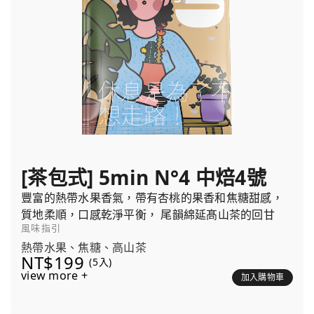
[茶包式] 5min N°4 中焙4號
豐富的熱帶水果香氣，帶有杏桃的果香和焦糖甜感，
質地柔順，口感乾淨平衡， 尾韻綿延髙山茶的回甘
風味指引
熱帶水果、焦糖、高山茶
NT$199
(5入)
view more +
加入購物車