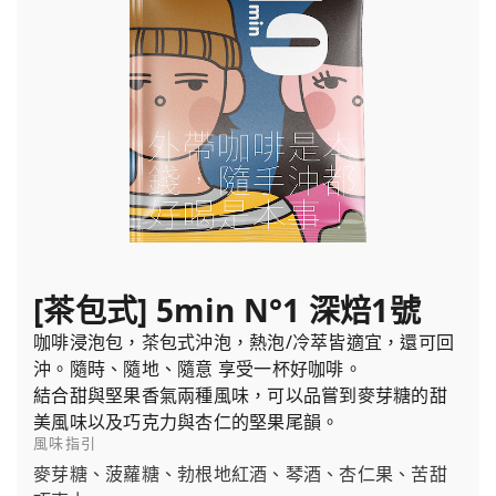
[茶包式] 5min N°1 深焙1號
咖啡浸泡包，茶包式沖泡，熱泡/冷萃皆適宜，還可回
沖。隨時、隨地、隨意 享受一杯好咖啡。
結合甜與堅果香氣兩種風味，可以品嘗到麥芽糖的甜
美風味以及巧克力與杏仁的堅果尾韻。
風味指引
麥芽糖、菠蘿糖、勃根地紅酒、琴酒、杏仁果、苦甜