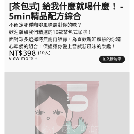
[茶包式] 給我什麼就喝什麼！ -
5min精品配方綜合
不確定哪種咖啡風味最對你的味？
歡迎體驗我們精選的10款茶包式咖啡！
面對眾多選擇時無需再猶豫，為喜歡新鮮體驗的你精
心準備的組合，保證讓你愛上嘗試新風味的樂趣！
NT$398
(10入)
view more +
加入購物車