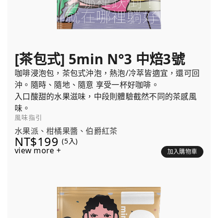
[茶包式] 5min N°3 中焙3號
咖啡浸泡包，茶包式沖泡，熱泡/冷萃皆適宜，還可回
沖。隨時、隨地、隨意 享受一杯好咖啡。
入口酸甜的水果滋味，中段則體驗截然不同的茶感風
味。
風味指引
水果派、柑橘果醬、伯爵紅茶
NT$199
(5入)
view more +
加入購物車