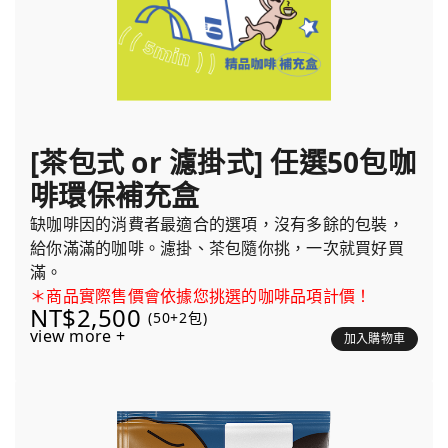
[茶包式 or 濾掛式] 任選50包咖
啡環保補充盒
缺咖啡因的消費者最適合的選項，沒有多餘的包裝，
給你滿滿的咖啡。濾掛、茶包隨你挑，一次就買好買
滿。
＊商品實際售價會依據您挑選的咖啡品項計價！
NT$2,500
(50+2包)
view more +
加入購物車