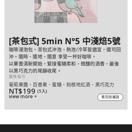
[茶包式] 5min N°5 中淺焙5號
咖啡浸泡包，茶包式沖泡，熱泡/冷萃皆適宜，還可回
沖。隨時、隨地、隨意 享受一杯好咖啡。
以果香清新開始，緊接蜜糖柔和，微醺的酒香，最後
以黑巧克力的尾韻收尾。
風味指引
葡萄果醬、百香果、蜜糖、勃根地紅酒、黑巧克力
NT$199
(5入)
view more +
售完待補貨