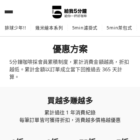
排球少年!!
幾米繪本系列
5min濾掛式
5min茶包式
優惠方案
5分鐘咖啡採會員累積制度，累計消費金額越高，折扣
越低。累計金額以訂單成立當下回推過去 365 天計
算。
買越多賺越多
累計過往 1 年消費紀錄
每筆訂單皆可獲得折扣，消費越多價格越優惠