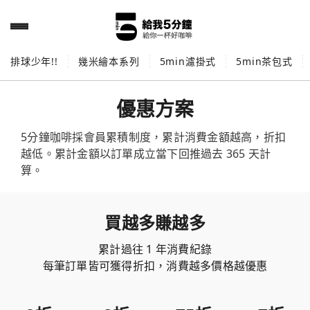
排球少年!!
幾米繪本系列
5min濾掛式
5min茶包式
優惠方案
5分鐘咖啡採會員累積制度，累計消費金額越高，折扣
越低。累計金額以訂單成立當下回推過去 365 天計
算。
買越多賺越多
累計過往 1 年消費紀錄
每筆訂單皆可獲得折扣，消費越多價格越優惠