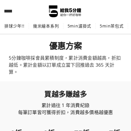
排球少年!!
幾米繪本系列
5min濾掛式
5min茶包式
優惠方案
5分鐘咖啡採會員累積制度，累計消費金額越高，折扣
越低。累計金額以訂單成立當下回推過去 365 天計
算。
買越多賺越多
累計過往 1 年消費紀錄
每筆訂單皆可獲得折扣，消費越多價格越優惠