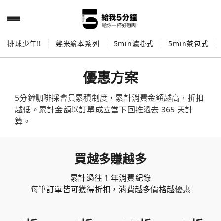
排球少年!!
幾米繪本系列
5min濾掛式
5min茶包式
優惠方案
5分鐘咖啡採會員累積制度，累計消費金額越高，折扣
越低。累計金額以訂單成立當下回推過去 365 天計
算。
買越多賺越多
累計過往 1 年消費紀錄
每筆訂單皆可獲得折扣，消費越多價格越優惠