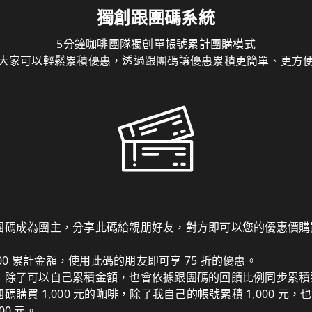
獨創跟團碼系統
5分鐘咖啡團隊獨創單帳號累計團購模式
大家可以輕鬆累積優惠，透過跟團碼讓優惠累積更簡單、更方
團碼成為團主，分享此碼給親朋好友，對方即可以您的優惠價購
000 累計金額，使用此碼的朋友即可享 75 折的優惠。
，除了可以自己累積金額，也會依據跟團碼的回饋比例同步累積
購買 1,000 元的咖啡，除了我自己的帳號累積 1,000 元
00 元。