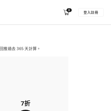
0
登入
註冊
過去 365 天計算。
7折