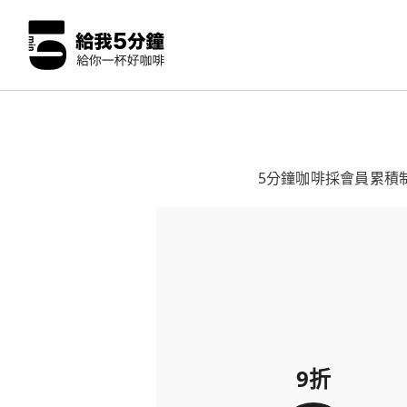
5分鐘咖啡採會員累積
9折