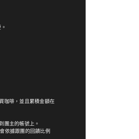
便。
買咖啡，並且累積金額在
到團主的帳號上。
，也會依據跟團的回饋比例