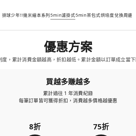
排球少年!!
幾米繪本系列
5min濾掛式
5min茶包式
烘培度
兌換周邊
優惠方案
制度，累計消費金額越高，折扣越低。累計金額以訂單成立當下回推
買越多賺越多
累計過往 1 年消費紀錄
每筆訂單皆可獲得折扣，消費越多價格越優惠
8折
75折