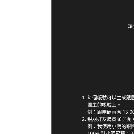
讓
每個帳號可以生成跟
團主的帳號上。
例：跟團碼內含 15,
親朋好友購買咖啡後
例：我使用小明的跟團碼
100% 幫小明累積 1,0