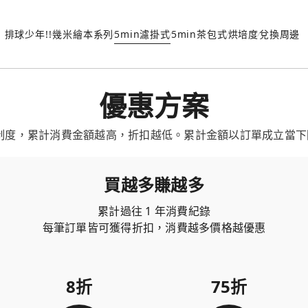
排球少年!!
幾米繪本系列
5min濾掛式
5min茶包式
烘培度
兌換周邊
優惠方案
制度，累計消費金額越高，折扣越低。累計金額以訂單成立當下回推
買越多賺越多
累計過往 1 年消費紀錄
每筆訂單皆可獲得折扣，消費越多價格越優惠
8折
75折