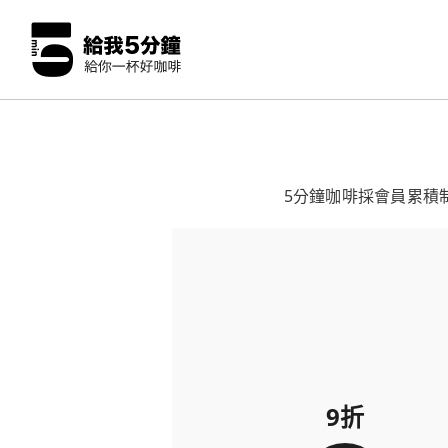
5分鐘咖啡採會員累積
9折