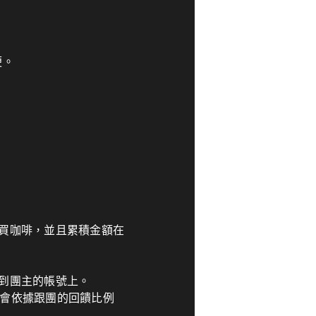
便。
買咖啡，並且累積金額在
到團主的帳號上。
，也會依據跟團的回饋比例