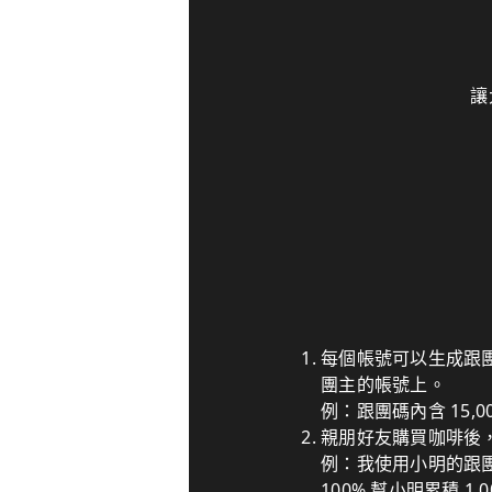
讓
每個帳號可以生成跟
團主的帳號上。
例：跟團碼內含 15,
親朋好友購買咖啡後
例：我使用小明的跟團碼
100% 幫小明累積 1,0