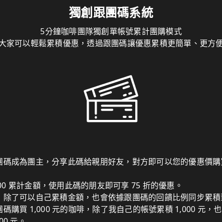
獨創跟團碼系統
5分鐘咖啡團隊獨創單帳號累計團購模式
大家可以輕鬆累積優惠，透過跟團碼讓優惠累積更簡單、更方
團碼成為團主，分享此碼給親朋好友，對方即可以您的優惠價購
000 累計金額，使用此碼的朋友即可享 75 折的優惠。
，除了可以自己累積金額，也會依據跟團碼的回饋比例同步累積
購買 1,000 元的咖啡，除了我自己的帳號累積 1,000 元
00 元。