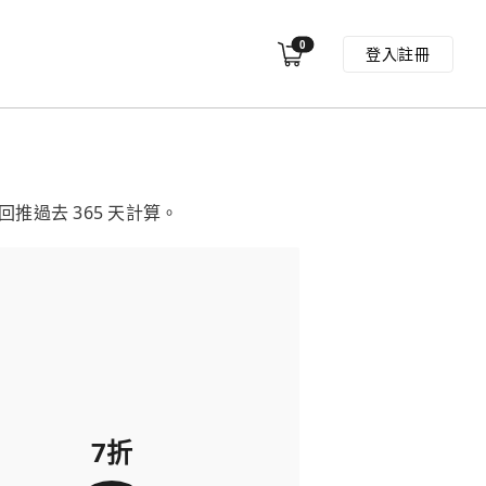
0
登入
註冊
過去 365 天計算。
7折