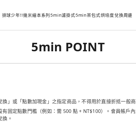
排球少年!!
幾米繪本系列
5min濾掛式
5min茶包式
烘培度
兌換周邊
5min POINT
兌換」或「點數加現金」之指定商品，不得用於直接折抵一般商
有固定點數門檻（例如：需 500 點 + NT$100）。會員帳
兌換。