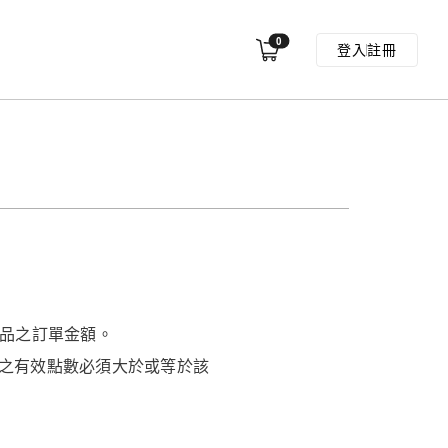
0
登入
註冊
品之訂單金額。
戶內之有效點數必須大於或等於該