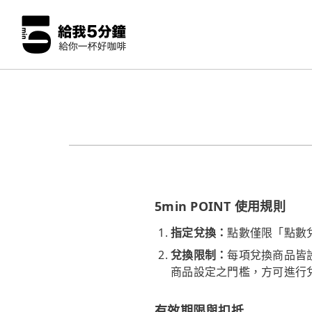
5min POINT 使用規則
指定兌換：
點數僅限「點數
兌換限制：
每項兌換商品皆設
商品設定之門檻，方可進行
有效期限與扣抵