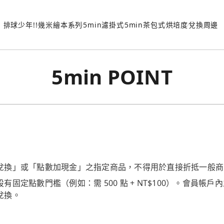
排球少年!!
幾米繪本系列
5min濾掛式
5min茶包式
烘培度
兌換周邊
5min POINT
兌換」或「點數加現金」之指定商品，不得用於直接折抵一般商
有固定點數門檻（例如：需 500 點 + NT$100）。會員帳
兌換。