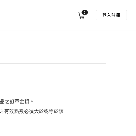
0
登入
註冊
品之訂單金額。
戶內之有效點數必須大於或等於該