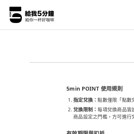
5min POINT 使用規則
指定兌換：
點數僅限「點數
兌換限制：
每項兌換商品皆設
商品設定之門檻，方可進行
有效期限與扣抵