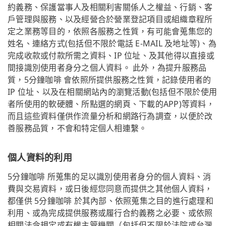
約義務、保護當事人及相關利害關係人之權益、行銷、客
戶管理與服務、以及經營合於營業登記項目或組織章程所
定之業務等目的，依照各服務之性質，有可能會蒐集您的
姓名、連絡方式(包括但不限於電話 E-MAIL 及地址等)、為
完成收款或付款所需之資料、IP 位址、及其他得以直接或
間接識別使用者身分之個人資料。 此外，為提升服務品
質，5分鐘咖啡 會依照所提供服務之性質，記錄使用者的
IP 位址、以及在相關網站內的瀏覽活動(包括但不限於使用
者所使用的軟硬體、所點選的網頁、下載的APP)等資料，
而且這些資料僅供作流量分析和網路行為調查，以便於改
善服務品質，不會和特定個人相連繫。
個人資料的利用
5分鐘咖啡 所蒐集的足以識別使用者身分的個人資料、消
費與交易資料，或日後經您同意而提供之其他個人資料，
都僅供 5分鐘咖啡 於其內部、依照蒐集之目的進行處理和
利用、或為完成提供服務或履行合約義務之必要、或依照
相關法令規定或有權主管機關（包括但不限於法院或台灣