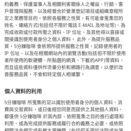
約義務、保護當事人及相關利害關係人之權益、行銷、客
戶管理與服務、以及經營合於營業登記項目或組織章程所
定之業務等目的，依照各服務之性質，有可能會蒐集您的
姓名、連絡方式(包括但不限於電話 E-MAIL 及地址等)、為
完成收款或付款所需之資料、IP 位址、及其他得以直接或
間接識別使用者身分之個人資料。 此外，為提升服務品
質，5分鐘咖啡 會依照所提供服務之性質，記錄使用者的
IP 位址、以及在相關網站內的瀏覽活動(包括但不限於使用
者所使用的軟硬體、所點選的網頁、下載的APP)等資料，
而且這些資料僅供作流量分析和網路行為調查，以便於改
善服務品質，不會和特定個人相連繫。
個人資料的利用
5分鐘咖啡 所蒐集的足以識別使用者身分的個人資料、消
費與交易資料，或日後經您同意而提供之其他個人資料，
都僅供 5分鐘咖啡 於其內部、依照蒐集之目的進行處理和
利用、或為完成提供服務或履行合約義務之必要、或依照
相關法令規定或有權主管機關（包括但不限於法院或台灣