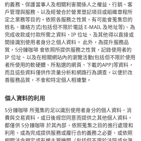
約義務、保護當事人及相關利害關係人之權益、行銷、客
戶管理與服務、以及經營合於營業登記項目或組織章程所
定之業務等目的，依照各服務之性質，有可能會蒐集您的
姓名、連絡方式(包括但不限於電話 E-MAIL 及地址等)、為
完成收款或付款所需之資料、IP 位址、及其他得以直接或
間接識別使用者身分之個人資料。 此外，為提升服務品
質，5分鐘咖啡 會依照所提供服務之性質，記錄使用者的
IP 位址、以及在相關網站內的瀏覽活動(包括但不限於使用
者所使用的軟硬體、所點選的網頁、下載的APP)等資料，
而且這些資料僅供作流量分析和網路行為調查，以便於改
善服務品質，不會和特定個人相連繫。
個人資料的利用
5分鐘咖啡 所蒐集的足以識別使用者身分的個人資料、消
費與交易資料，或日後經您同意而提供之其他個人資料，
都僅供 5分鐘咖啡 於其內部、依照蒐集之目的進行處理和
利用、或為完成提供服務或履行合約義務之必要、或依照
相關法令規定或有權主管機關（包括但不限於法院或台灣