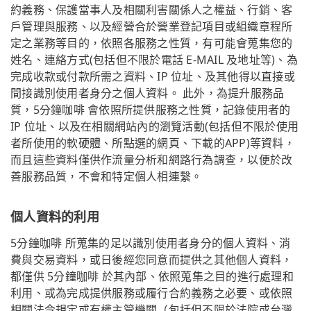
約義務、保護當事人及相關利害關係人之權益、行銷、客
戶管理與服務、以及經營合於營業登記項目或組織章程所
定之業務等目的，依照各服務之性質，有可能會蒐集您的
姓名、連絡方式(包括但不限於電話 E-MAIL 及地址等)、為
完成收款或付款所需之資料、IP 位址、及其他得以直接或
間接識別使用者身分之個人資料。 此外，為提升服務品
質，5分鐘咖啡 會依照所提供服務之性質，記錄使用者的
IP 位址、以及在相關網站內的瀏覽活動(包括但不限於使用
者所使用的軟硬體、所點選的網頁、下載的APP)等資料，
而且這些資料僅供作流量分析和網路行為調查，以便於改
善服務品質，不會和特定個人相連繫。
個人資料的利用
5分鐘咖啡 所蒐集的足以識別使用者身分的個人資料、消
費與交易資料，或日後經您同意而提供之其他個人資料，
都僅供 5分鐘咖啡 於其內部、依照蒐集之目的進行處理和
利用、或為完成提供服務或履行合約義務之必要、或依照
相關法令規定或有權主管機關（包括但不限於法院或台灣