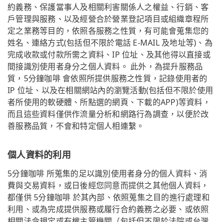
約義務、保護當事人及相關利害關係人之權益、行銷、客
戶管理與服務、以及經營合於營業登記項目或組織章程所
定之業務等目的，依照各服務之性質，有可能會蒐集您的
姓名、連絡方式(包括但不限於電話 E-MAIL 及地址等)、為
完成收款或付款所需之資料、IP 位址、及其他得以直接或
間接識別使用者身分之個人資料。 此外，為提升服務品
質，5分鐘咖啡 會依照所提供服務之性質，記錄使用者的
IP 位址、以及在相關網站內的瀏覽活動(包括但不限於使用
者所使用的軟硬體、所點選的網頁、下載的APP)等資料，
而且這些資料僅供作流量分析和網路行為調查，以便於改
善服務品質，不會和特定個人相連繫。
個人資料的利用
5分鐘咖啡 所蒐集的足以識別使用者身分的個人資料、消
費與交易資料，或日後經您同意而提供之其他個人資料，
都僅供 5分鐘咖啡 於其內部、依照蒐集之目的進行處理和
利用、或為完成提供服務或履行合約義務之必要、或依照
相關法令規定或有權主管機關（包括但不限於法院或台灣