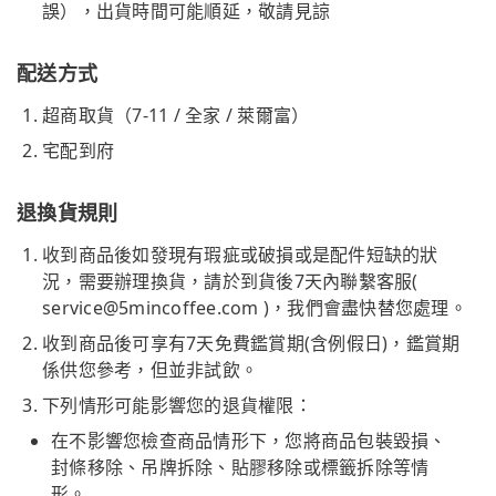
誤），出貨時間可能順延，敬請見諒
配送方式
超商取貨（7-11 / 全家 / 萊爾富）
宅配到府
退換貨規則
收到商品後如發現有瑕疵或破損或是配件短缺的狀
況，需要辦理換貨，請於到貨後7天內聯繫客服(
service@5mincoffee.com
)，我們會盡快替您處理。
收到商品後可享有7天免費鑑賞期(含例假日)，鑑賞期
係供您參考，但並非試飲。
下列情形可能影響您的退貨權限：
在不影響您檢查商品情形下，您將商品包裝毀損、
封條移除、吊牌拆除、貼膠移除或標籤拆除等情
形。