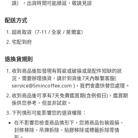
誤），出貨時間可能順延，敬請見諒
配送方式
超商取貨（7-11 / 全家 / 萊爾富）
宅配到府
退換貨規則
收到商品後如發現有瑕疵或破損或是配件短缺的狀
況，需要辦理換貨，請於到貨後7天內聯繫客服(
service@5mincoffee.com
)，我們會盡快替您處理。
收到商品後可享有7天免費鑑賞期(含例假日)，鑑賞期
係供您參考，但並非試飲。
下列情形可能影響您的退貨權限：
在不影響您檢查商品情形下，您將商品包裝毀損、
封條移除、吊牌拆除、貼膠移除或標籤拆除等情
形。