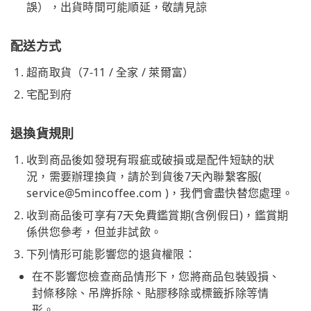
誤），出貨時間可能順延，敬請見諒
配送方式
超商取貨（7-11 / 全家 / 萊爾富）
宅配到府
退換貨規則
收到商品後如發現有瑕疵或破損或是配件短缺的狀
況，需要辦理換貨，請於到貨後7天內聯繫客服(
service@5mincoffee.com
)，我們會盡快替您處理。
收到商品後可享有7天免費鑑賞期(含例假日)，鑑賞期
係供您參考，但並非試飲。
下列情形可能影響您的退貨權限：
在不影響您檢查商品情形下，您將商品包裝毀損、
封條移除、吊牌拆除、貼膠移除或標籤拆除等情
形。