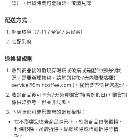
誤），出貨時間可能順延，敬請見諒
配送方式
超商取貨（7-11 / 全家 / 萊爾富）
宅配到府
退換貨規則
收到商品後如發現有瑕疵或破損或是配件短缺的狀
況，需要辦理換貨，請於到貨後7天內聯繫客服(
service@5mincoffee.com
)，我們會盡快替您處理。
收到商品後可享有7天免費鑑賞期(含例假日)，鑑賞期
係供您參考，但並非試飲。
下列情形可能影響您的退貨權限：
在不影響您檢查商品情形下，您將商品包裝毀損、
封條移除、吊牌拆除、貼膠移除或標籤拆除等情
形。