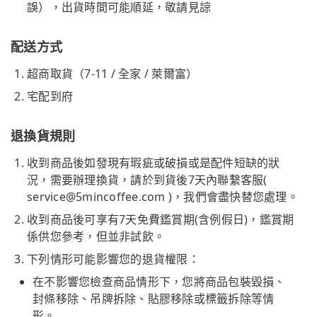
誤），出貨時間可能順延，敬請見諒
配送方式
超商取貨（7-11 / 全家 / 萊爾富）
宅配到府
退換貨規則
收到商品後如發現有瑕疵或破損或是配件短缺的狀
況，需要辦理換貨，請於到貨後7天內聯繫客服(
service@5mincoffee.com
)，我們會盡快替您處理。
收到商品後可享有7天免費鑑賞期(含例假日)，鑑賞期
係供您參考，但並非試飲。
下列情形可能影響您的退貨權限：
在不影響您檢查商品情形下，您將商品包裝毀損、
封條移除、吊牌拆除、貼膠移除或標籤拆除等情
形。