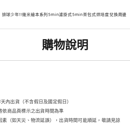
排球少年!!
幾米繪本系列
5min濾掛式
5min茶包式
烘培度
兌換周邊
購物說明
工作天內出貨（不含假日及國定假日）
將依商品頁標示之出貨時間為準
因素（如天災、物流延誤），出貨時間可能順延，敬請見諒