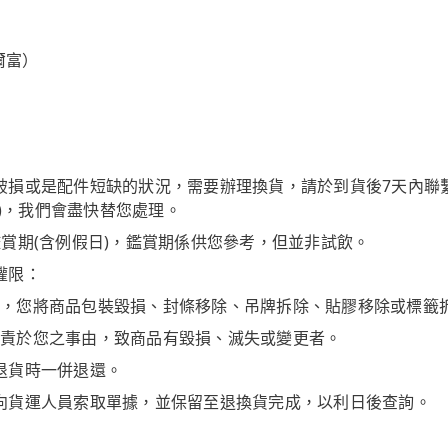
萊爾富）
破損或是配件短缺的狀況，需要辦理換貨，請於到貨後7天內聯繫
)，我們會盡快替您處理。
賞期(含例假日)，鑑賞期係供您參考，但並非試飲。
權限：
，您將商品包裝毀損、封條移除、吊牌拆除、貼膠移除或標籤
責於您之事由，致商品有毀損、滅失或變更者。
退貨時一併退還。
向貨運人員索取單據，並保留至退換貨完成，以利日後查詢。